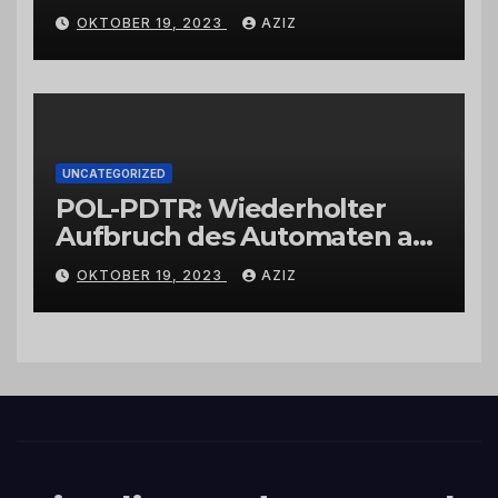
Wittlich
OKTOBER 19, 2023
AZIZ
UNCATEGORIZED
POL-PDTR: Wiederholter
Aufbruch des Automaten am
Wohnmobilstellplatz in
OKTOBER 19, 2023
AZIZ
Hermeskeil am Labachweg