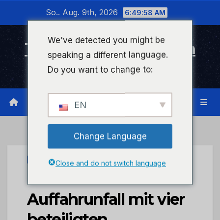
Zum
So.. Aug. 9th, 2026
6:49:58 AM
Inhalt
wechseln
We've detected you might be
Timeline Bad Kreuznach
speaking a different language.
Infonetzwerk für Bad Kreuznach
Do you want to change to:
EN
Change Language
PRESSEPORTAL
Close and do not switch language
POL-PDKH:
Auffahrunfall mit vier
beteiligten