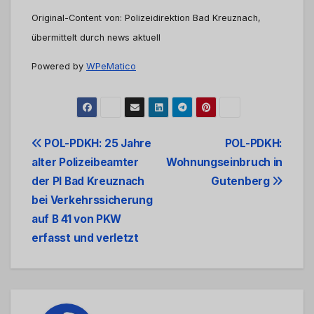
Original-Content von: Polizeidirektion Bad Kreuznach,
übermittelt durch news aktuell
Powered by
WPeMatico
Beitrags-
POL-PDKH: 25 Jahre
POL-PDKH:
alter Polizeibeamter
Wohnungseinbruch in
Navigation
der PI Bad Kreuznach
Gutenberg
bei Verkehrssicherung
auf B 41 von PKW
erfasst und verletzt