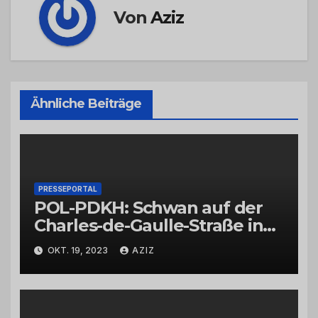
Von
Aziz
Ähnliche Beiträge
PRESSEPORTAL
POL-PDKH: Schwan auf der
Charles-de-Gaulle-Straße in
Bad Kreuznach beeinflusst
OKT. 19, 2023
AZIZ
Feierabendverkehr