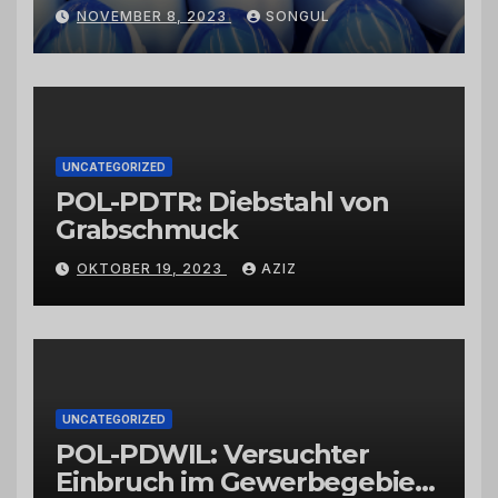
Kaktusfeigenkernöl und
NOVEMBER 8, 2023
SONGUL
Schwarzkümmelöl von
vertrauenswürdigen
Großhändlern und Anbietern
UNCATEGORIZED
POL-PDTR: Diebstahl von
Grabschmuck
OKTOBER 19, 2023
AZIZ
UNCATEGORIZED
POL-PDWIL: Versuchter
Einbruch im Gewerbegebiet