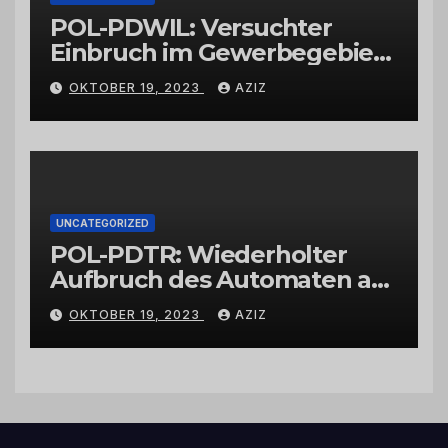
POL-PDWIL: Versuchter
Einbruch im Gewerbegebiet
Wittlich
OKTOBER 19, 2023
AZIZ
UNCATEGORIZED
POL-PDTR: Wiederholter
Aufbruch des Automaten am
Wohnmobilstellplatz in
OKTOBER 19, 2023
AZIZ
Hermeskeil am Labachweg