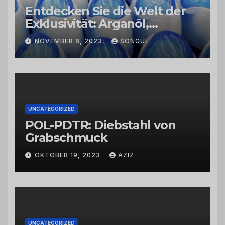
Entdecken Sie die Welt der
Exklusivität: Arganöl,
Kaktusfeigenkernöl und
NOVEMBER 8, 2023
SONGUL
Schwarzkümmelöl von
vertrauenswürdigen
Großhändlern und Anbietern
UNCATEGORIZED
POL-PDTR: Diebstahl von
Grabschmuck
OKTOBER 19, 2023
AZIZ
UNCATEGORIZED