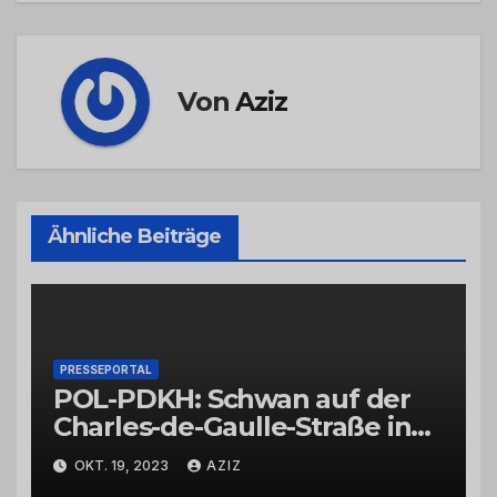
Von
Aziz
Ähnliche Beiträge
PRESSEPORTAL
POL-PDKH: Schwan auf der
Charles-de-Gaulle-Straße in
Bad Kreuznach beeinflusst
OKT. 19, 2023
AZIZ
Feierabendverkehr