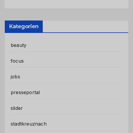
Kategorien
beauty
focus
jobs
presseportal
slider
stadtkreuznach