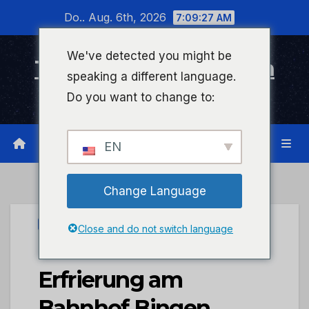
Zum
Do.. Aug. 6th, 2026
7:09:27 AM
Inhalt
wechseln
We've detected you might be
Timeline Bad Kreuznach
speaking a different language.
Infonetzwerk für Bad Kreuznach
Do you want to change to:
EN
Change Language
PRESSEPORTAL
Close and do not switch language
BPOL-KL: Mann vor
Erfrierung am
Bahnhof Bingen