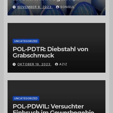
Kaktusfeigenkernöl und
NOVEMBER 8, 2023
SONGUL
Schwarzkümmelöl von
vertrauenswürdigen
Großhändlern und Anbietern
UNCATEGORIZED
POL-PDTR: Diebstahl von
Grabschmuck
OKTOBER 19, 2023
AZIZ
UNCATEGORIZED
POL-PDWIL: Versuchter
Einbruch im Gewerbegebiet