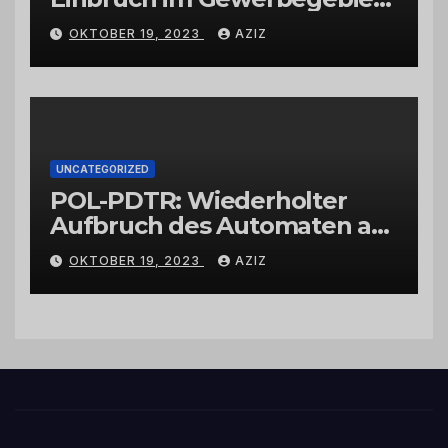
Wittlich
OKTOBER 19, 2023
AZIZ
UNCATEGORIZED
POL-PDTR: Wiederholter
Aufbruch des Automaten am
Wohnmobilstellplatz in
OKTOBER 19, 2023
AZIZ
Hermeskeil am Labachweg