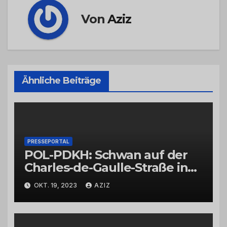
Von
Aziz
Ähnliche Beiträge
PRESSEPORTAL
POL-PDKH: Schwan auf der
Charles-de-Gaulle-Straße in
Bad Kreuznach beeinflusst
OKT. 19, 2023
AZIZ
Feierabendverkehr