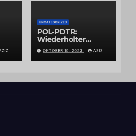
UNCATEGORIZED
POL-PDTR:
Wiederholter
Aufbruch des
AZIZ
OKTOBER 19, 2023
AZIZ
Automaten am
Wohnmobilstellplat
z in Hermeskeil am
Labachweg