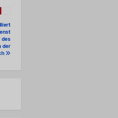
liert
ienst
n des
n der
ach