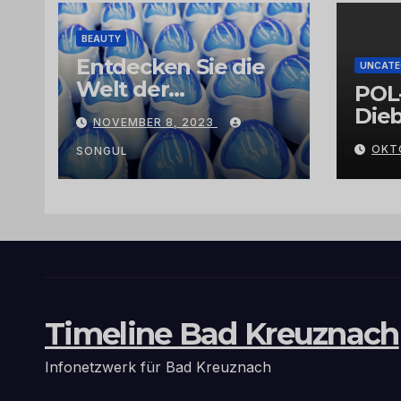
BEAUTY
Entdecken Sie die
UNCATE
Welt der
POL
Exklusivität:
Dieb
NOVEMBER 8, 2023
Arganöl,
Gra
OKT
Kaktusfeigenkernöl
SONGUL
und
Schwarzkümmelöl
von
vertrauenswürdige
n Großhändlern
und Anbietern
Timeline Bad Kreuznach
Infonetzwerk für Bad Kreuznach