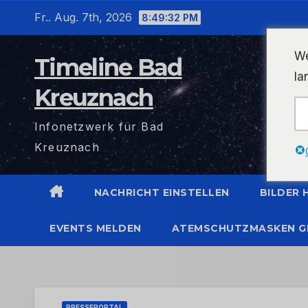
Zum
Fr.. Aug. 7th, 2026
8:49:33 PM
Inhalt
wechseln
We
Timeline Bad
la
Kreuznach
Infonetzwerk für Bad
Kreuznach
NACHRICHT EINSTELLEN
BILDER
EVENTS MELDEN
ATEMSCHUTZMASKEN G
PRESSEPORTAL