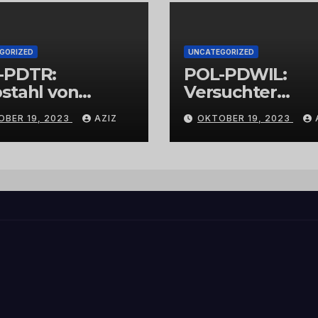
GORIZED
UNCATEGORIZED
-PDTR:
POL-PDWIL:
stahl von
Versuchter
bschmuck
Einbruch im
OBER 19, 2023
AZIZ
OKTOBER 19, 2023
Gewerbegebiet
Wittlich