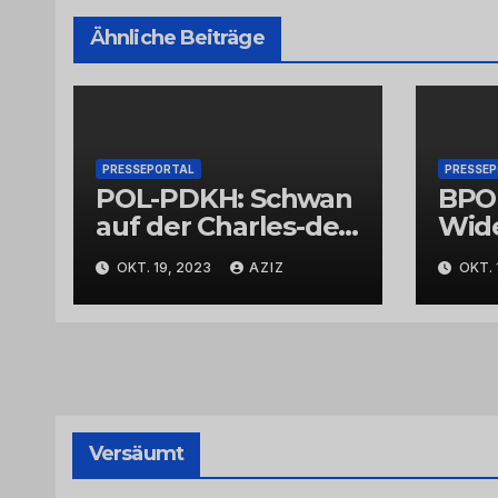
Ähnliche Beiträge
PRESSEPORTAL
PRESSE
POL-PDKH: Schwan
BPO
auf der Charles-de-
Wid
Gaulle-Straße in
Bund
OKT. 19, 2023
AZIZ
OKT. 
Bad Kreuznach
beeinflusst
Feierabendverkehr
Versäumt