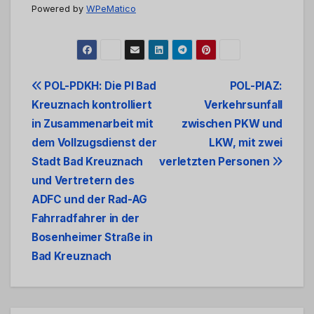
Powered by
WPeMatico
Beitrags-
POL-PDKH: Die PI Bad
POL-PIAZ:
Kreuznach kontrolliert
Verkehrsunfall
Navigation
in Zusammenarbeit mit
zwischen PKW und
dem Vollzugsdienst der
LKW, mit zwei
Stadt Bad Kreuznach
verletzten Personen
und Vertretern des
ADFC und der Rad-AG
Fahrradfahrer in der
Bosenheimer Straße in
Bad Kreuznach