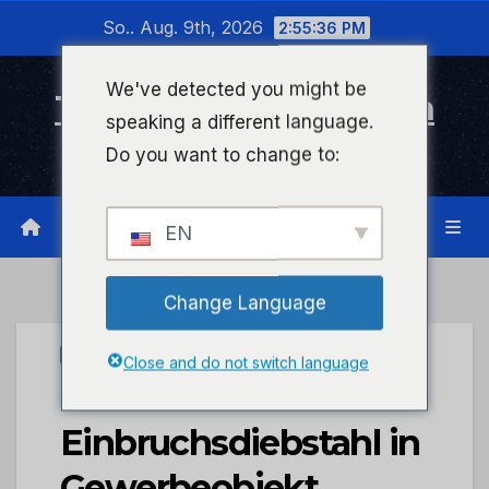
Zum
So.. Aug. 9th, 2026
2:55:36 PM
Inhalt
wechseln
We've detected you might be
Timeline Bad Kreuznach
speaking a different language.
Infonetzwerk für Bad Kreuznach
Do you want to change to:
EN
Change Language
PRESSEPORTAL
Close and do not switch language
POL-PDKH:
Einbruchsdiebstahl in
Gewerbeobjekt