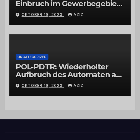
Einbruch im Gewerbegebiet
Wittlich
OKTOBER 19, 2023
AZIZ
UNCATEGORIZED
POL-PDTR: Wiederholter
Aufbruch des Automaten am
Wohnmobilstellplatz in
OKTOBER 19, 2023
AZIZ
Hermeskeil am Labachweg