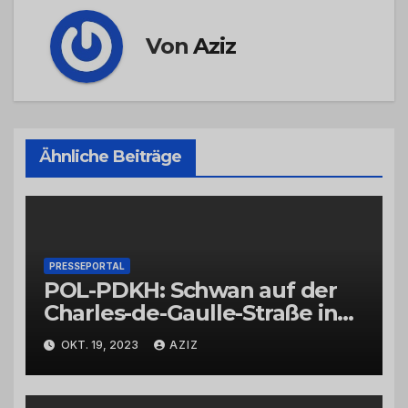
Von
Aziz
Ähnliche Beiträge
PRESSEPORTAL
POL-PDKH: Schwan auf der
Charles-de-Gaulle-Straße in
Bad Kreuznach beeinflusst
OKT. 19, 2023
AZIZ
Feierabendverkehr