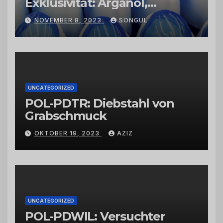
Exklusivität: Arganöl,
Kaktusfeigenkernöl und
NOVEMBER 8, 2023
SONGUL
Schwarzkümmelöl von
vertrauenswürdigen
Großhändlern und Anbietern
UNCATEGORIZED
POL-PDTR: Diebstahl von
Grabschmuck
OKTOBER 19, 2023
AZIZ
UNCATEGORIZED
POL-PDWIL: Versuchter