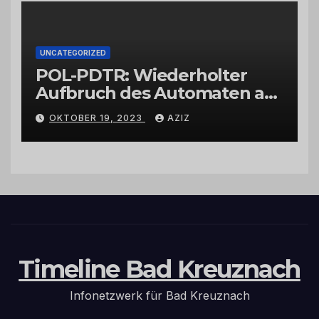
UNCATEGORIZED
POL-PDTR: Wiederholter
Aufbruch des Automaten am
Wohnmobilstellplatz in
OKTOBER 19, 2023
AZIZ
Hermeskeil am Labachweg
Timeline Bad Kreuznach
Infonetzwerk für Bad Kreuznach