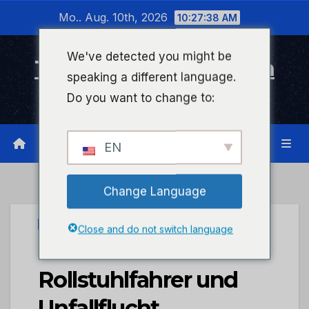
Zum
Mo.. Aug. 10th, 2026
10:27:38 AM
Inhalt
wechseln
We've detected you might be
Timeline Bad Kreuznach
speaking a different language.
Infonetzwerk für Bad Kreuznach
Do you want to change to:
EN
Change Language
PRESSEPORTAL
Close and do not switch language
POL-PDKH: Verletzter
Rollstuhlfahrer und
Unfallflucht