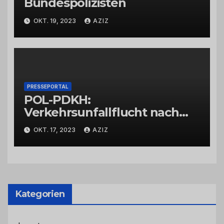
Bundespolizisten
OKT. 19, 2023
AZIZ
PRESSEPORTAL
POL-PDKH:
Verkehrsunfallflucht nach
Abbiegevorgang
OKT. 17, 2023
AZIZ
Kategorien