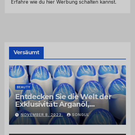
Erfahre wie du hier Werbung schalten kannst.
Versäumt
BEAUTY
Entdecken Sie die Welt der
Exklusivität: Arganöl,
Kaktusfeigenkernöl und
NOVEMBER 8, 2023
SONGUL
Schwarzkümmelöl von
vertrauenswürdigen
Großhändlern und Anbietern