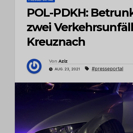
POL-PDKH: Betrunke
zwei Verkehrsunfäl
Kreuznach
Von
Aziz
#presseportal
AUG. 23, 2021