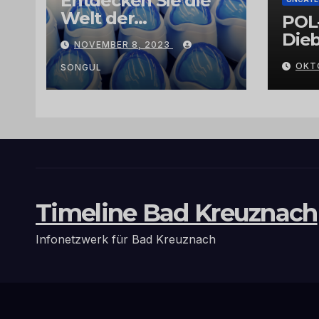
Entdecken Sie die
Welt der
POL
Exklusivität:
Dieb
NOVEMBER 8, 2023
Arganöl,
Gra
OKT
Kaktusfeigenkernöl
SONGUL
und
Schwarzkümmelöl
von
vertrauenswürdige
n Großhändlern
und Anbietern
Timeline Bad Kreuznach
Infonetzwerk für Bad Kreuznach