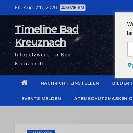
Zum
Fr.. Aug. 7th, 2026
4:50:15 AM
Inhalt
wechseln
We
Timeline Bad
la
Kreuznach
Infonetzwerk für Bad
Kreuznach
NACHRICHT EINSTELLEN
BILDER
EVENTS MELDEN
ATEMSCHUTZMASKEN G
PRESSEPORTAL