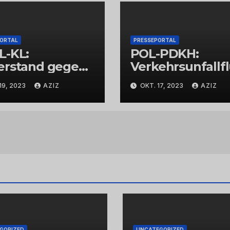
PORTAL
PRESSEPORTAL
L-KL:
POL-PDKH:
erstand gegen
Verkehrsunfallf
espolizisten
t nach
19, 2023
AZIZ
OKT. 17, 2023
AZIZ
Abbiegevorgan
GORIZED
UNCATEGORIZED