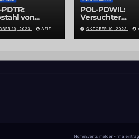
-PDTR:
POL-PDWIL:
stahl von
Versuchter
bschmuck
Einbruch im
OBER 19, 2023
AZIZ
OKTOBER 19, 2023
Gewerbegebiet
Wittlich
Home
Events melden
Firma eintra