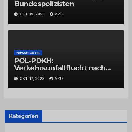
Bundespolizisten
OKT. 19, 2023
AZIZ
PRESSEPORTAL
POL-PDKH:
Verkehrsunfallflucht nach
Abbiegevorgang
OKT. 17, 2023
AZIZ
Kategorien