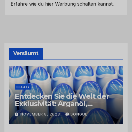
Erfahre wie du hier Werbung schalten kannst.
Versäumt
BEAUTY
Entdecken Sie die Welt der
Exklusivität: Arganöl,
Kaktusfeigenkernöl und
NOVEMBER 8, 2023
SONGUL
Schwarzkümmelöl von
vertrauenswürdigen