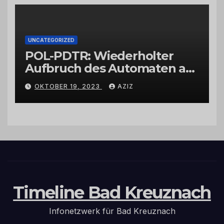
UNCATEGORIZED
POL-PDTR: Wiederholter
Aufbruch des Automaten am
Wohnmobilstellplatz in
OKTOBER 19, 2023
AZIZ
Hermeskeil am Labachweg
Timeline Bad Kreuznach
Infonetzwerk für Bad Kreuznach