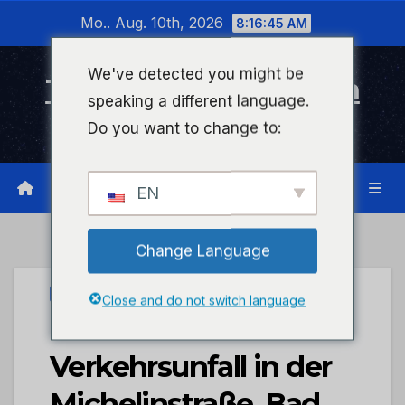
Zum
Mo.. Aug. 10th, 2026
8:16:45 AM
Inhalt
wechseln
We've detected you might be
Timeline Bad Kreuznach
speaking a different language.
Infonetzwerk für Bad Kreuznach
Do you want to change to:
EN
Change Language
PRESSEPORTAL
Close and do not switch language
POL-PDKH:
Verkehrsunfall in der
Michelinstraße, Bad