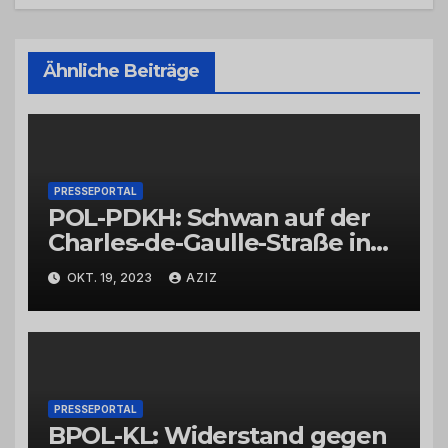
Ähnliche Beiträge
PRESSEPORTAL
POL-PDKH: Schwan auf der
Charles-de-Gaulle-Straße in
Bad Kreuznach beeinflusst
OKT. 19, 2023
AZIZ
Feierabendverkehr
PRESSEPORTAL
BPOL-KL: Widerstand gegen