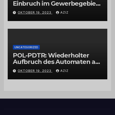
Einbruch im Gewerbegebiet
Wittlich
OKTOBER 19, 2023
AZIZ
UNCATEGORIZED
POL-PDTR: Wiederholter
Aufbruch des Automaten am
Wohnmobilstellplatz in
OKTOBER 19, 2023
AZIZ
Hermeskeil am Labachweg