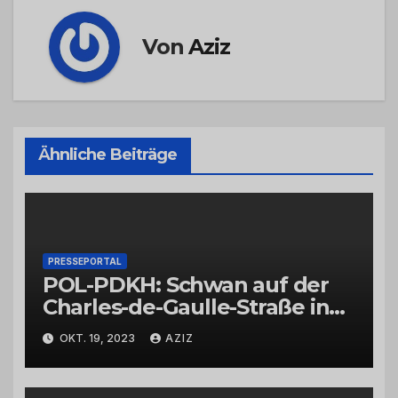
Von
Aziz
Ähnliche Beiträge
PRESSEPORTAL
POL-PDKH: Schwan auf der
Charles-de-Gaulle-Straße in
Bad Kreuznach beeinflusst
OKT. 19, 2023
AZIZ
Feierabendverkehr