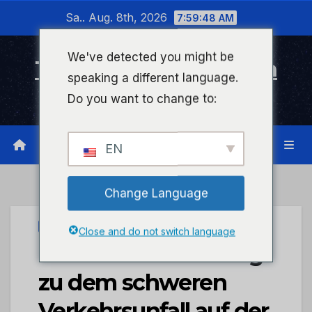
Zum
Sa.. Aug. 8th, 2026
7:59:49 AM
Inhalt
wechseln
We've detected you might be
Timeline Bad Kreuznach
speaking a different language.
Infonetzwerk für Bad Kreuznach
Do you want to change to:
EN
Change Language
PRESSEPORTAL
Close and do not switch language
POL-PDKH: Nachtrag
zu dem schweren
Verkehrsunfall auf der