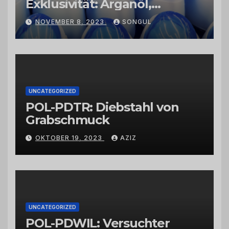
Exklusivität: Arganöl,
Kaktusfeigenkernöl und
NOVEMBER 8, 2023
SONGUL
Schwarzkümmelöl von
vertrauenswürdigen
Großhändlern und Anbietern
UNCATEGORIZED
POL-PDTR: Diebstahl von
Grabschmuck
OKTOBER 19, 2023
AZIZ
UNCATEGORIZED
POL-PDWIL: Versuchter