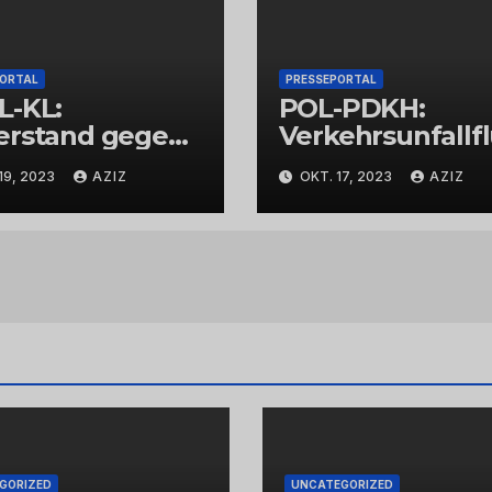
PORTAL
PRESSEPORTAL
L-KL:
POL-PDKH:
erstand gegen
Verkehrsunfallf
espolizisten
t nach
19, 2023
AZIZ
OKT. 17, 2023
AZIZ
Abbiegevorgan
GORIZED
UNCATEGORIZED