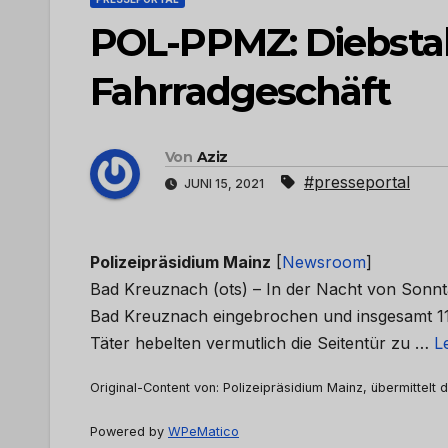
POL-PPMZ: Diebstah
Fahrradgeschäft
Von
Aziz
#presseportal
JUNI 15, 2021
Polizeipräsidium Mainz
[
Newsroom
]
Bad Kreuznach (ots) – In der Nacht von Sonnt
Bad Kreuznach eingebrochen und insgesamt 11
Täter hebelten vermutlich die Seitentür zu …
L
Original-Content von: Polizeipräsidium Mainz, übermittelt 
Powered by
WPeMatico