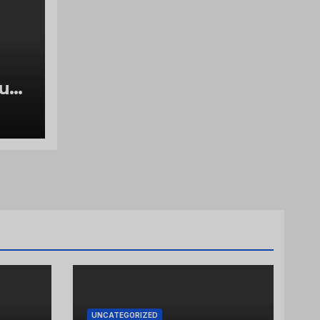
luch
g
UNCATEGORIZED