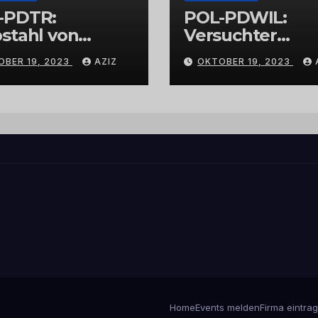
-PDTR:
POL-PDWIL:
stahl von
Versuchter
bschmuck
Einbruch im
OBER 19, 2023
AZIZ
OKTOBER 19, 2023
Gewerbegebiet
Wittlich
Home
Events melden
Firma eintra