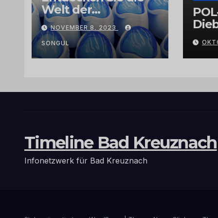
Welt der
POL
Exklusivität:
Dieb
NOVEMBER 8, 2023
Arganöl,
Gra
OKT
Kaktusfeigenkernöl
SONGUL
und
Schwarzkümmelöl
von
vertrauenswürdige
n Großhändlern
und Anbietern
Timeline Bad Kreuznach
Infonetzwerk für Bad Kreuznach