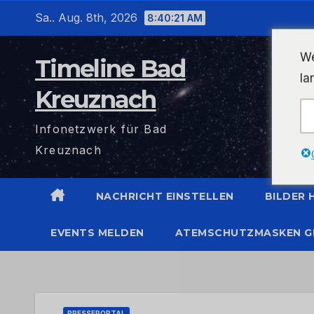
Zum
Sa.. Aug. 8th, 2026
8:40:22 AM
Inhalt
wechseln
We
Timeline Bad
la
Kreuznach
Infonetzwerk für Bad
Kreuznach
NACHRICHT EINSTELLEN
BILDER
EVENTS MELDEN
ATEMSCHUTZMASKEN G
PRESSEPORTAL