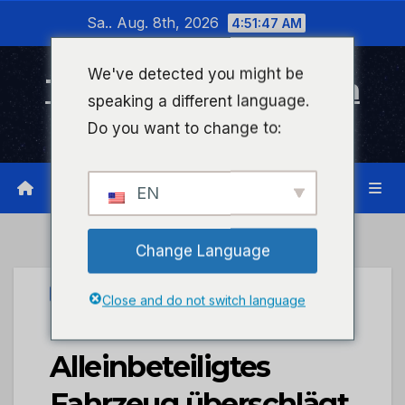
Zum
Sa.. Aug. 8th, 2026
4:51:47 AM
Inhalt
wechseln
We've detected you might be
Timeline Bad Kreuznach
speaking a different language.
Infonetzwerk für Bad Kreuznach
Do you want to change to:
EN
Change Language
PRESSEPORTAL
Close and do not switch language
POL-PDKH:
Alleinbeteiligtes
Fahrzeug überschlägt