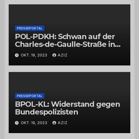
PRESSEPORTAL
POL-PDKH: Schwan auf der
Charles-de-Gaulle-Straße in
Bad Kreuznach beeinflusst
OKT. 19, 2023
AZIZ
Feierabendverkehr
PRESSEPORTAL
BPOL-KL: Widerstand gegen
Bundespolizisten
OKT. 19, 2023
AZIZ