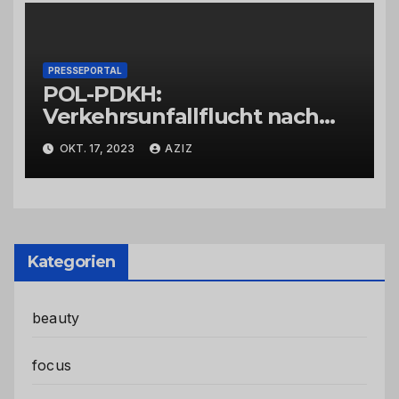
PRESSEPORTAL
POL-PDKH:
Verkehrsunfallflucht nach
Abbiegevorgang
OKT. 17, 2023
AZIZ
Kategorien
beauty
focus