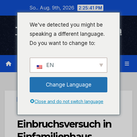
Zum
So.. Aug. 9th, 2026
2:25:41 PM
Inhalt
wechseln
We've detected you might be
Timeline Bad Kreuznach
speaking a different language.
Infonetzwerk für Bad Kreuznach
Do you want to change to:
EN
Change Language
PRESSEPORTAL
Close and do not switch language
POL-PDKH:
Einbruchsversuch in
Einfamilienhaus