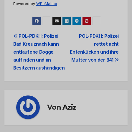
Powered by
WPeMatico
Beitrags-
POL-PDKH: Polizei
POL-PDKH: Polizei
Bad Kreuznach kann
rettet acht
Navigation
entlaufene Dogge
Entenkücken und ihre
auffinden und an
Mutter von der B41
Besitzern aushändigen
Von
Aziz