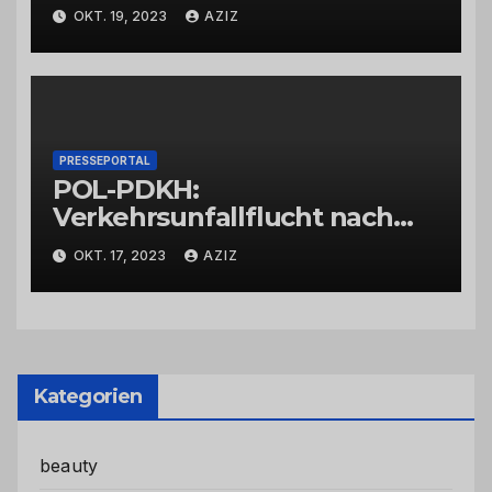
OKT. 19, 2023
AZIZ
PRESSEPORTAL
POL-PDKH:
Verkehrsunfallflucht nach
Abbiegevorgang
OKT. 17, 2023
AZIZ
Kategorien
beauty