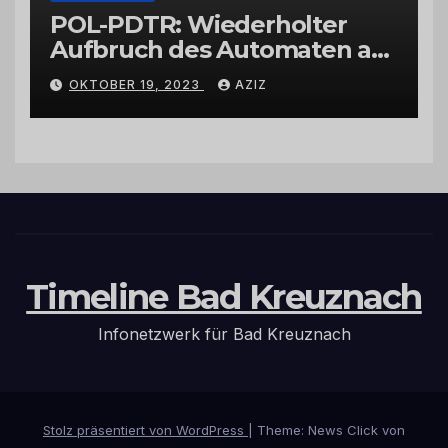
POL-PDTR: Wiederholter
Aufbruch des Automaten am
Wohnmobilstellplatz in
OKTOBER 19, 2023
AZIZ
Hermeskeil am Labachweg
Timeline Bad Kreuznach
Infonetzwerk für Bad Kreuznach
Stolz präsentiert von WordPress
|
Theme: News Click von