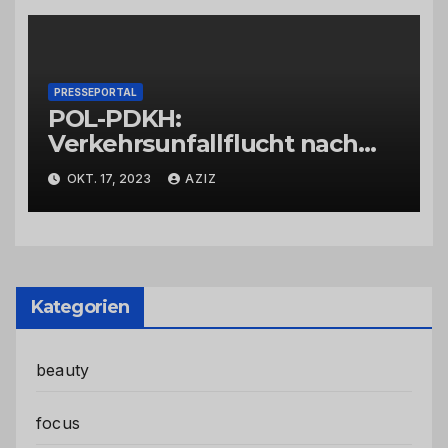
PRESSEPORTAL
POL-PDKH:
Verkehrsunfallflucht nach
Abbiegevorgang
OKT. 17, 2023
AZIZ
Kategorien
beauty
focus