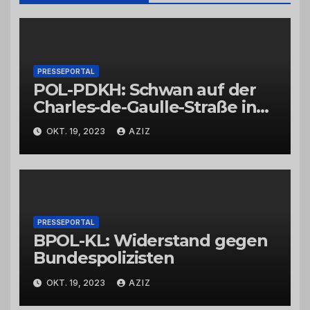
PRESSEPORTAL
POL-PDKH: Schwan auf der
Charles-de-Gaulle-Straße in
Bad Kreuznach beeinflusst
OKT. 19, 2023
AZIZ
Feierabendverkehr
PRESSEPORTAL
BPOL-KL: Widerstand gegen
Bundespolizisten
OKT. 19, 2023
AZIZ