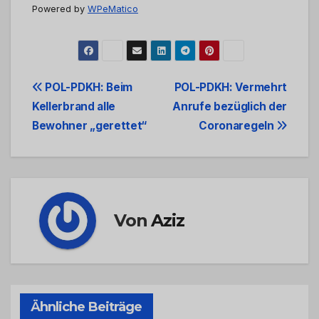
Powered by
WPeMatico
Beitrags-
POL-PDKH: Beim
POL-PDKH: Vermehrt
Kellerbrand alle
Anrufe bezüglich der
Navigation
Bewohner „gerettet“
Coronaregeln
Von
Aziz
Ähnliche Beiträge