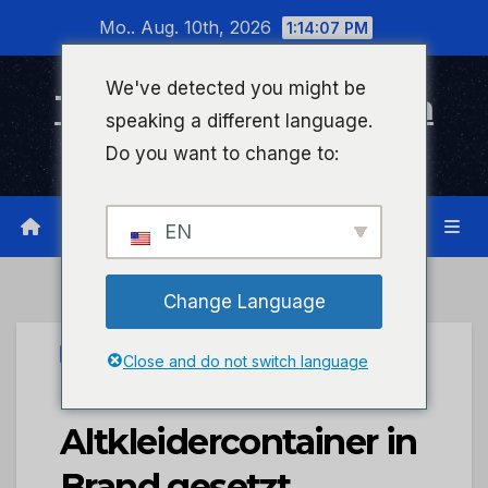
Zum
Mo.. Aug. 10th, 2026
1:14:08 PM
Inhalt
wechseln
We've detected you might be
Timeline Bad Kreuznach
speaking a different language.
Infonetzwerk für Bad Kreuznach
Do you want to change to:
EN
Change Language
PRESSEPORTAL
Close and do not switch language
POL-PDKH:
Altkleidercontainer in
Brand gesetzt