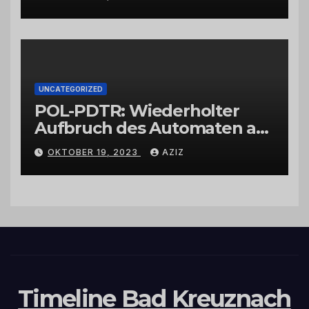
UNCATEGORIZED
POL-PDTR: Wiederholter
Aufbruch des Automaten am
Wohnmobilstellplatz in
OKTOBER 19, 2023
AZIZ
Hermeskeil am Labachweg
Timeline Bad Kreuznach