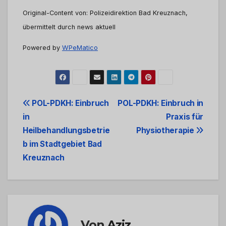
Original-Content von: Polizeidirektion Bad Kreuznach,
übermittelt durch news aktuell
Powered by
WPeMatico
Beitrags-
POL-PDKH: Einbruch
POL-PDKH: Einbruch in
in
Praxis für
Navigation
Heilbehandlungsbetrie
Physiotherapie
b im Stadtgebiet Bad
Kreuznach
Von
Aziz