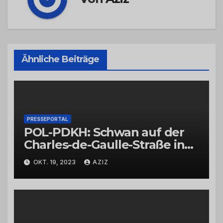
Ähnliche Beiträge
PRESSEPORTAL
POL-PDKH: Schwan auf der
Charles-de-Gaulle-Straße in
Bad Kreuznach beeinflusst
OKT. 19, 2023
AZIZ
Feierabendverkehr