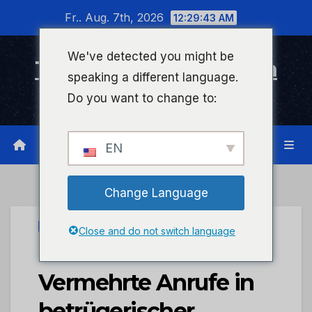
Zum
Fr.. Aug. 7th, 2026
12:29:43 AM
Inhalt
wechseln
We've detected you might be
Timeline Bad Kreuznach
speaking a different language.
Infonetzwerk für Bad Kreuznach
Do you want to change to:
EN
Change Language
PRESSEPORTAL
Close and do not switch language
POL-PDKH:
Vermehrte Anrufe in
betrügerischer