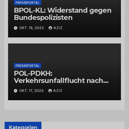
PRESSEPORTAL
BPOL-KL: Widerstand gegen
Bundespolizisten
OKT. 19, 2023
AZIZ
PRESSEPORTAL
POL-PDKH:
Verkehrsunfallflucht nach
Abbiegevorgang
OKT. 17, 2023
AZIZ
Kategorien