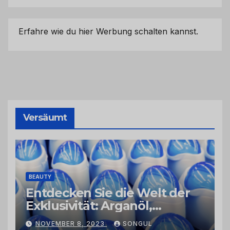
Erfahre wie du hier Werbung schalten kannst.
Versäumt
BEAUTY
Entdecken Sie die Welt der
Exklusivität: Arganöl,
Kaktusfeigenkernöl und
NOVEMBER 8, 2023
SONGUL