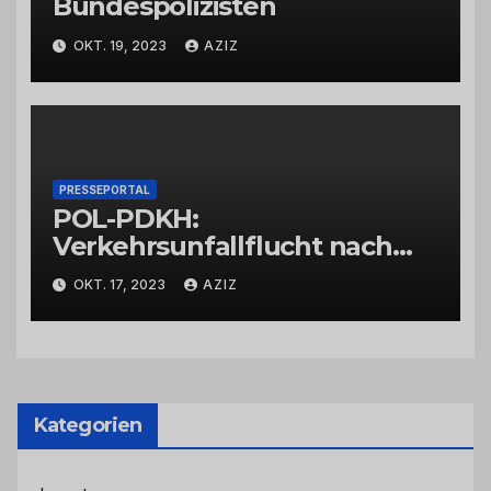
Bundespolizisten
OKT. 19, 2023
AZIZ
PRESSEPORTAL
POL-PDKH:
Verkehrsunfallflucht nach
Abbiegevorgang
OKT. 17, 2023
AZIZ
Kategorien