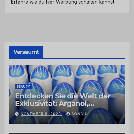
Erfahre wie du hier Werbung schalten kannst.
Versäumt
BEAUTY
Entdecken Sie die Welt der
Exklusivität: Arganöl,
Kaktusfeigenkernöl und
NOVEMBER 8, 2023
SONGUL
Schwarzkümmelöl von
vertrauenswürdigen
Großhändlern und Anbietern