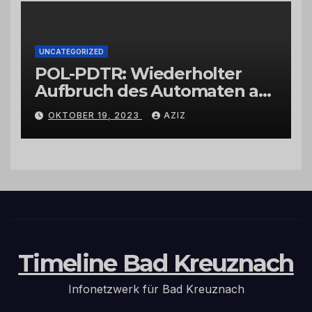
UNCATEGORIZED
POL-PDTR: Wiederholter
Aufbruch des Automaten am
Wohnmobilstellplatz in
OKTOBER 19, 2023
AZIZ
Hermeskeil am Labachweg
Timeline Bad Kreuznach
Infonetzwerk für Bad Kreuznach