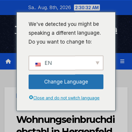
Zum
Sa.. Aug. 8th, 2026
2:30:33 AM
Inhalt
wechseln
We've detected you might be
Timeline Bad Kreuznach
speaking a different language.
Infonetzwerk für Bad Kreuznach
Do you want to change to:
EN
Change Language
PRESSEPORTAL
Close and do not switch language
POL-PDKH:
Wohnungseinbruchdi
ebstahl in Hergenfeld