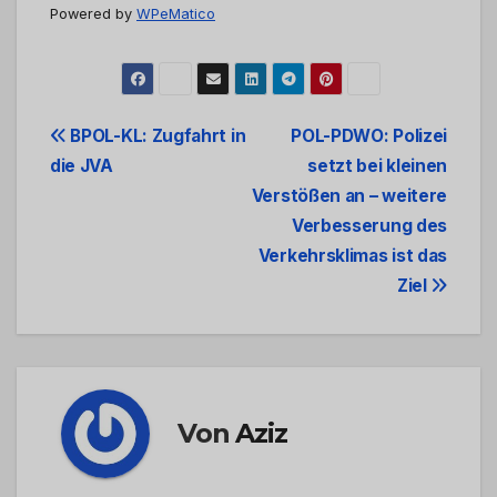
Powered by
WPeMatico
Beitrags-
BPOL-KL: Zugfahrt in
POL-PDWO: Polizei
die JVA
setzt bei kleinen
Navigation
Verstößen an – weitere
Verbesserung des
Verkehrsklimas ist das
Ziel
Von
Aziz