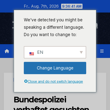
Zum
Fr.. Aug. 7th, 2026
9:36:41 AM
Inhalt
wechseln
We've detected you might be
Timeline Bad Kreuznach
speaking a different language.
Infonetzwerk für Bad Kreuznach
Do you want to change to:
EN
Change Language
PRESSEPORTAL
Close and do not switch language
BPOLI-SB:
Bundespolizei
verhaftet gesuchten