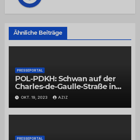
Ähnliche Beiträge
PRESSEPORTAL
POL-PDKH: Schwan auf der
Charles-de-Gaulle-Straße in
Bad Kreuznach beeinflusst
OKT. 19, 2023
AZIZ
Feierabendverkehr
PRESSEPORTAL