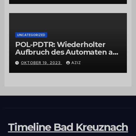
UNCATEGORIZED
POL-PDTR: Wiederholter
Aufbruch des Automaten am
Wohnmobilstellplatz in
OKTOBER 19, 2023
AZIZ
Hermeskeil am Labachweg
Timeline Bad Kreuznach