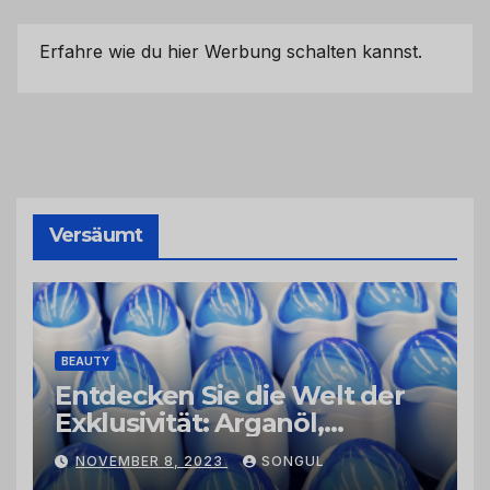
Erfahre wie du hier Werbung schalten kannst.
Versäumt
BEAUTY
Entdecken Sie die Welt der
Exklusivität: Arganöl,
Kaktusfeigenkernöl und
NOVEMBER 8, 2023
SONGUL
Schwarzkümmelöl von