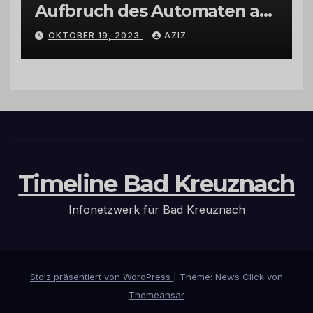
Aufbruch des Automaten am
Wohnmobilstellplatz in
OKTOBER 19, 2023
AZIZ
Hermeskeil am Labachweg
Timeline Bad Kreuznach
Infonetzwerk für Bad Kreuznach
Stolz präsentiert von WordPress
|
Theme: News Click von
Themeansar