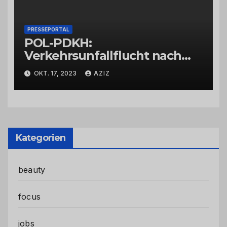
PRESSEPORTAL
POL-PDKH:
Verkehrsunfallflucht nach
Abbiegevorgang
OKT. 17, 2023
AZIZ
Kategorien
beauty
focus
jobs