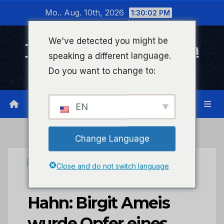
Zum
Mo.. Aug. 10th, 2026
1:30:02 PM
Inhalt
wechseln
We've detected you might be
Timeline Bad Kreuznach
speaking a different language.
Infonetzwerk für Bad Kreuznach
Do you want to change to:
EN
Change Language
PRESSEPORTAL
Close and do not switch language
POL-PPKO: SOKO
Hahn: Birgit Ameis
wurde Opfer eines