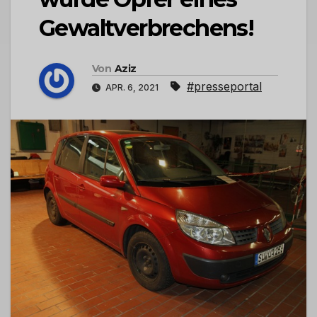
Gewaltverbrechens!
Von
Aziz
#presseportal
APR. 6, 2021