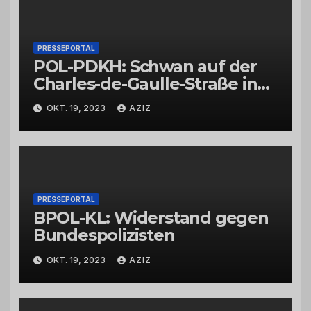
PRESSEPORTAL
POL-PDKH: Schwan auf der
Charles-de-Gaulle-Straße in
Bad Kreuznach beeinflusst
OKT. 19, 2023
AZIZ
Feierabendverkehr
PRESSEPORTAL
BPOL-KL: Widerstand gegen
Bundespolizisten
OKT. 19, 2023
AZIZ