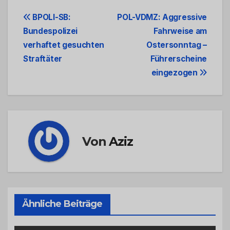
Beitrags-
BPOLI-SB:
POL-VDMZ: Aggressive
Bundespolizei
Fahrweise am
Navigation
verhaftet gesuchten
Ostersonntag –
Straftäter
Führerscheine
eingezogen
Von
Aziz
Ähnliche Beiträge