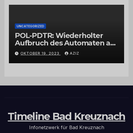
UNCATEGORIZED
POL-PDTR: Wiederholter
Aufbruch des Automaten am
Wohnmobilstellplatz in
OKTOBER 19, 2023
AZIZ
Hermeskeil am Labachweg
Timeline Bad Kreuznach
Infonetzwerk für Bad Kreuznach