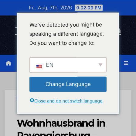
Zum
Fr.. Aug. 7th, 2026
9:02:09 PM
Inhalt
wechseln
We've detected you might be
Timeline Bad Kreuznach
speaking a different language.
Infonetzwerk für Bad Kreuznach
Do you want to change to:
EN
Change Language
PRESSEPORTAL
Close and do not switch language
POL-PPKO:
Wohnhausbrand in
Ravengiersburg –