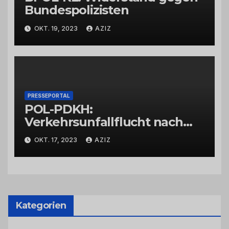
Bundespolizisten
OKT. 19, 2023
AZIZ
PRESSEPORTAL
POL-PDKH:
Verkehrsunfallflucht nach
Abbiegevorgang
OKT. 17, 2023
AZIZ
Kategorien