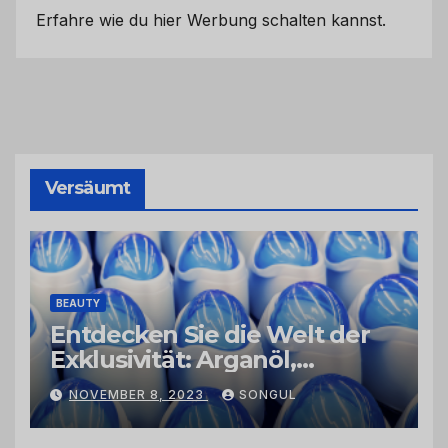
Erfahre wie du hier Werbung schalten kannst.
Versäumt
BEAUTY
Entdecken Sie die Welt der
Exklusivität: Arganöl,
Kaktusfeigenkernöl und
NOVEMBER 8, 2023
SONGUL
Schwarzkümmelöl von
vertrauenswürdigen