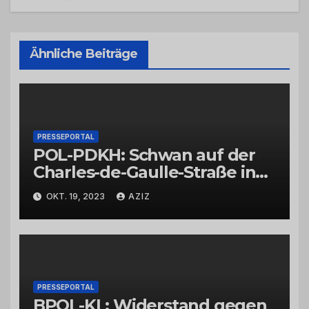
Ähnliche Beiträge
PRESSEPORTAL
POL-PDKH: Schwan auf der
Charles-de-Gaulle-Straße in
Bad Kreuznach beeinflusst
OKT. 19, 2023
AZIZ
Feierabendverkehr
PRESSEPORTAL
BPOL-KL: Widerstand gegen