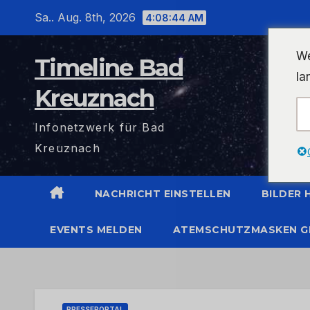
Zum
Sa.. Aug. 8th, 2026
4:08:45 AM
Inhalt
wechseln
We
Timeline Bad
la
Kreuznach
Infonetzwerk für Bad
Kreuznach
NACHRICHT EINSTELLEN
BILDER
EVENTS MELDEN
ATEMSCHUTZMASKEN G
PRESSEPORTAL