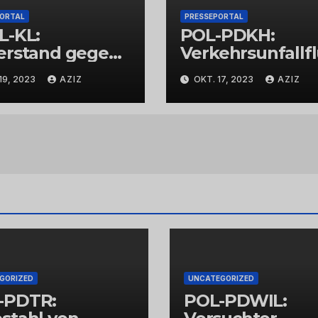
PORTAL
PRESSEPORTAL
L-KL:
POL-PDKH:
erstand gegen
Verkehrsunfallf
espolizisten
t nach
19, 2023
AZIZ
OKT. 17, 2023
AZIZ
Abbiegevorgan
GORIZED
UNCATEGORIZED
-PDTR:
POL-PDWIL: