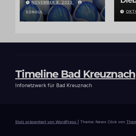
Dieb
NOVEMBER 8, 2023
Arganöl,
Gra
OKT
Kaktusfeigenkernöl
SONGUL
und
Schwarzkümmelöl
von
vertrauenswürdige
n Großhändlern
und Anbietern
Timeline Bad Kreuznach
Infonetzwerk für Bad Kreuznach
Stolz präsentiert von WordPress
|
Theme: News Click von
Them