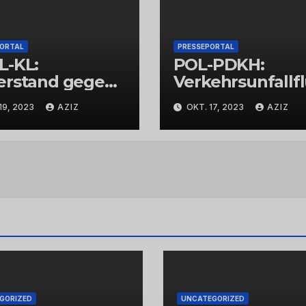
PORTAL
PRESSEPORTAL
L-KL:
POL-PDKH:
erstand gegen
Verkehrsunfallf
espolizisten
t nach
19, 2023
AZIZ
OKT. 17, 2023
AZIZ
Abbiegevorgan
GORIZED
UNCATEGORIZED