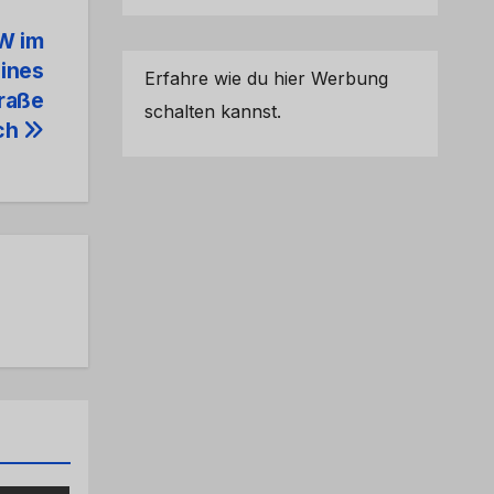
KW im
eines
Erfahre wie du hier Werbung
traße
schalten kannst.
ach