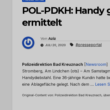
POL-PDKH: Handy g
ermittelt
Von
Aziz
#presseportal
JULI 20, 2020
Polizeidirektion Bad Kreuznach
[
Newsroom
]
Stromberg, Am Lindchen (ots) – Am Samstagmi
Handydiebstahl. Eine 36-jährige Kundin hatte 
eine Ablagefläche gelegt. Nach dem …
Lesen S
Original-Content von: Polizeidirektion Bad Kreuznach, über