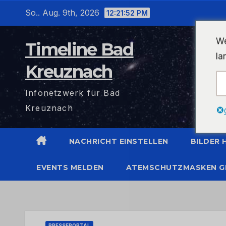
Zum
So.. Aug. 9th, 2026
12:21:52 PM
Inhalt
wechseln
We
Timeline Bad
la
Kreuznach
Infonetzwerk für Bad
Kreuznach
NACHRICHT EINSTELLEN
BILDER
EVENTS MELDEN
ATEMSCHUTZMASKEN G
PRESSEPORTAL