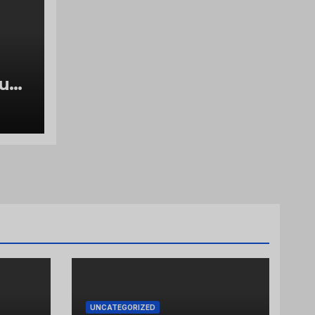
luch
g
UNCATEGORIZED