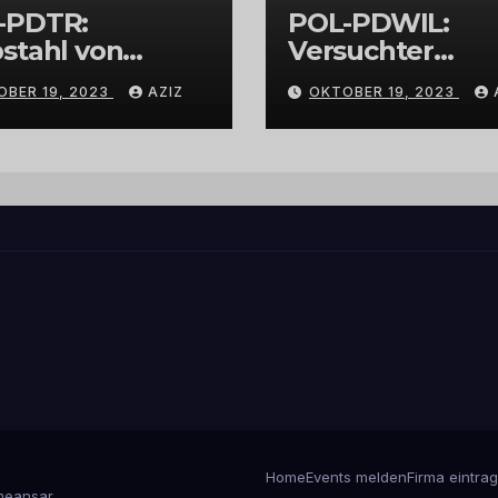
-PDTR:
POL-PDWIL:
stahl von
Versuchter
bschmuck
Einbruch im
OBER 19, 2023
AZIZ
OKTOBER 19, 2023
Gewerbegebiet
Wittlich
Home
Events melden
Firma eintra
eansar