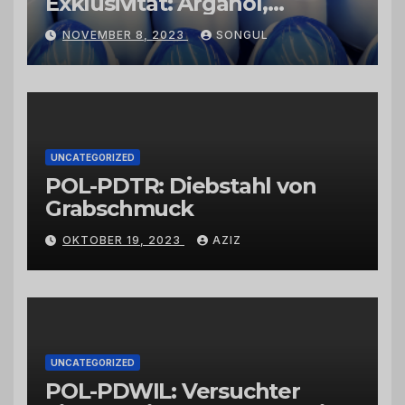
Exklusivität: Arganöl,
Kaktusfeigenkernöl und
NOVEMBER 8, 2023
SONGUL
Schwarzkümmelöl von
vertrauenswürdigen
Großhändlern und Anbietern
UNCATEGORIZED
POL-PDTR: Diebstahl von
Grabschmuck
OKTOBER 19, 2023
AZIZ
UNCATEGORIZED
POL-PDWIL: Versuchter