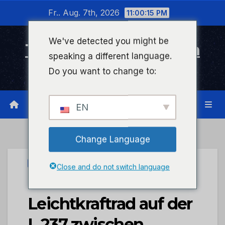
Zum
Fr.. Aug. 7th, 2026
11:00:15 PM
Inhalt
wechseln
We've detected you might be
Timeline Bad Kreuznach
speaking a different language.
Infonetzwerk für Bad Kreuznach
Do you want to change to:
EN
Change Language
PRESSEPORTAL
Close and do not switch language
POL-PDKH: Unfall mit
Leichtkraftrad auf der
L 237 zwischen