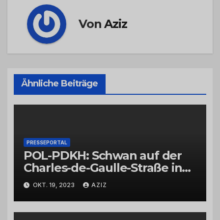
Von
Aziz
Ähnliche Beiträge
PRESSEPORTAL
POL-PDKH: Schwan auf der
Charles-de-Gaulle-Straße in
Bad Kreuznach beeinflusst
OKT. 19, 2023
AZIZ
Feierabendverkehr