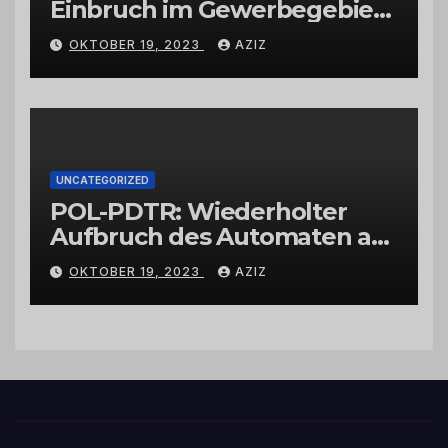
Einbruch im Gewerbegebiet
Wittlich
OKTOBER 19, 2023
AZIZ
UNCATEGORIZED
POL-PDTR: Wiederholter
Aufbruch des Automaten am
Wohnmobilstellplatz in
OKTOBER 19, 2023
AZIZ
Hermeskeil am Labachweg