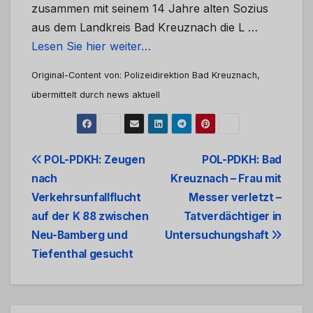
zusammen mit seinem 14 Jahre alten Sozius
aus dem Landkreis Bad Kreuznach die L …
Lesen Sie hier weiter…
Original-Content von: Polizeidirektion Bad Kreuznach,
übermittelt durch news aktuell
Beitrags-
POL-PDKH: Zeugen
POL-PDKH: Bad
nach
Kreuznach – Frau mit
Navigation
Verkehrsunfallflucht
Messer verletzt –
auf der K 88 zwischen
Tatverdächtiger in
Neu-Bamberg und
Untersuchungshaft
Tiefenthal gesucht