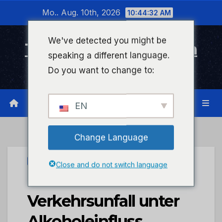
Zum
Mo.. Aug. 10th, 2026
10:44:32 AM
Inhalt
wechseln
We've detected you might be
Timeline Bad Kreuznach
speaking a different language.
Infonetzwerk für Bad Kreuznach
Do you want to change to:
EN
Change Language
PRESSEPORTAL
Close and do not switch language
POL-PDKH:
Verkehrsunfall unter
Alkoholeinfluss