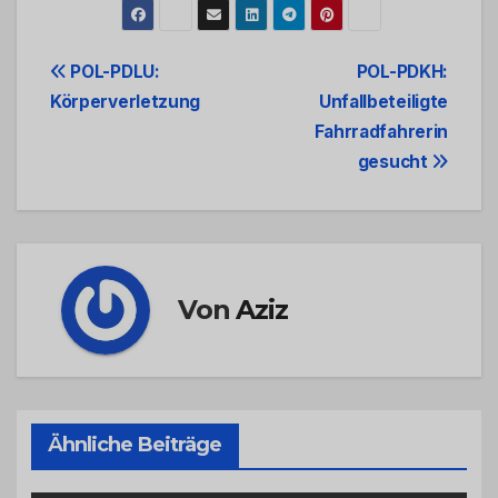
Beitrags-
POL-PDLU:
POL-PDKH:
Körperverletzung
Unfallbeteiligte
Navigation
Fahrradfahrerin
gesucht
Von
Aziz
Ähnliche Beiträge