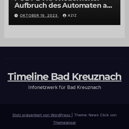
Aufbruch des Automaten am
Wohnmobilstellplatz in
OKTOBER 19, 2023
AZIZ
Hermeskeil am Labachweg
Timeline Bad Kreuznach
Infonetzwerk für Bad Kreuznach
Stolz präsentiert von WordPress
|
Theme: News Click von
Themeansar