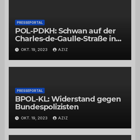
PRESSEPORTAL
POL-PDKH: Schwan auf der
Charles-de-Gaulle-Straße in
Bad Kreuznach beeinflusst
OKT. 19, 2023
AZIZ
Feierabendverkehr
PRESSEPORTAL
BPOL-KL: Widerstand gegen
Bundespolizisten
OKT. 19, 2023
AZIZ