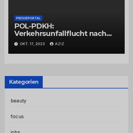
PRESSEPORTAL
POL-PDKH:
Verkehrsunfallflucht nach
Abbiegevorgang
OKT. 17, 2023
AZIZ
Kategorien
beauty
focus
jobs