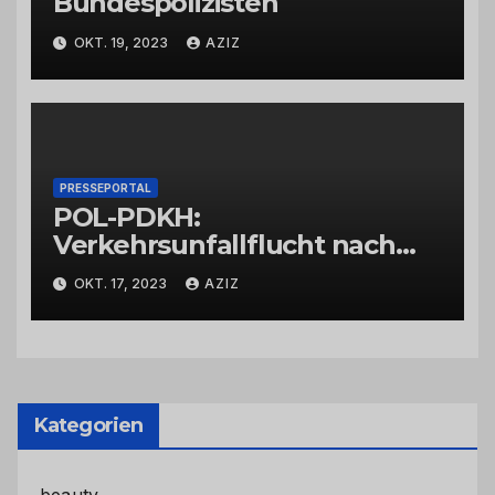
Bundespolizisten
OKT. 19, 2023
AZIZ
PRESSEPORTAL
POL-PDKH:
Verkehrsunfallflucht nach
Abbiegevorgang
OKT. 17, 2023
AZIZ
Kategorien
beauty