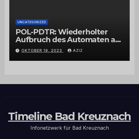
UNCATEGORIZED
POL-PDTR: Wiederholter
Aufbruch des Automaten am
Wohnmobilstellplatz in
OKTOBER 19, 2023
AZIZ
Hermeskeil am Labachweg
Timeline Bad Kreuznach
Infonetzwerk für Bad Kreuznach