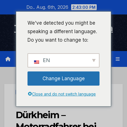
Zum
Do.. Aug. 6th, 2026
2:43:00 PM
Inhalt
wechseln
We've detected you might be
Timeline Bad Kreuznach
speaking a different language.
Infonetzwerk für Bad Kreuznach
Do you want to change to:
EN
Change Language
PRESSEPORTAL
Close and do not switch language
POL-PDNW: Bad
Dürkheim –
Motorradfahrer bei