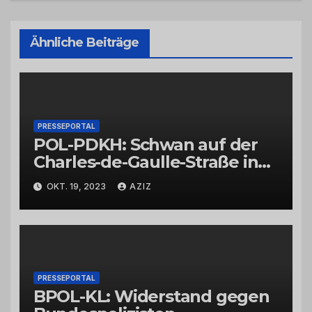
Ähnliche Beiträge
PRESSEPORTAL
POL-PDKH: Schwan auf der
Charles-de-Gaulle-Straße in
Bad Kreuznach beeinflusst
OKT. 19, 2023
AZIZ
Feierabendverkehr
PRESSEPORTAL
BPOL-KL: Widerstand gegen