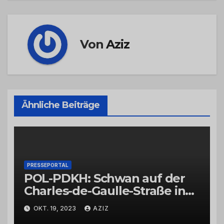
Von
Aziz
Ähnliche Beiträge
PRESSEPORTAL
POL-PDKH: Schwan auf der
Charles-de-Gaulle-Straße in
Bad Kreuznach beeinflusst
OKT. 19, 2023
AZIZ
Feierabendverkehr