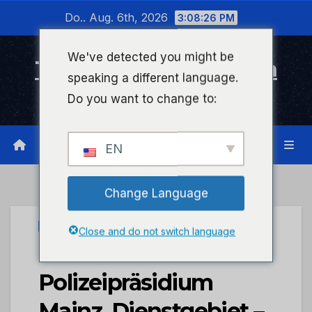
Zum
Do.. Aug. 6th, 2026
3:08:26 PM
Inhalt
wechseln
We've detected you might be
Timeline Bad Kreuznach
speaking a different language.
Infonetzwerk für Bad Kreuznach
Do you want to change to:
EN
Change Language
PRESSEPORTAL
Close and do not switch language
POL-PPMZ:
Polizeipräsidium
Mainz, Dienstgebiet –