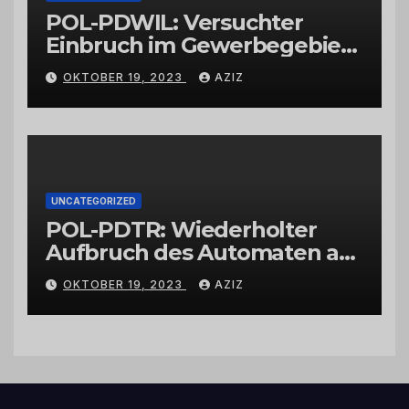
POL-PDWIL: Versuchter
Einbruch im Gewerbegebiet
Wittlich
OKTOBER 19, 2023
AZIZ
UNCATEGORIZED
POL-PDTR: Wiederholter
Aufbruch des Automaten am
Wohnmobilstellplatz in
OKTOBER 19, 2023
AZIZ
Hermeskeil am Labachweg