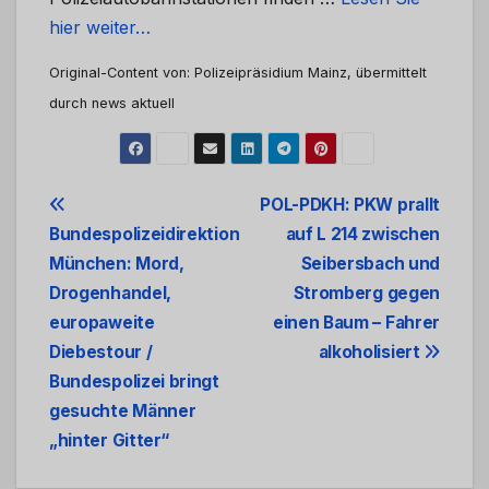
hier weiter…
Original-Content von: Polizeipräsidium Mainz, übermittelt
durch news aktuell
Beitrags-
POL-PDKH: PKW prallt
Bundespolizeidirektion
auf L 214 zwischen
Navigation
München: Mord,
Seibersbach und
Drogenhandel,
Stromberg gegen
europaweite
einen Baum – Fahrer
Diebestour /
alkoholisiert
Bundespolizei bringt
gesuchte Männer
„hinter Gitter“