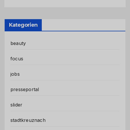
Kategorien
beauty
focus
jobs
presseportal
slider
stadtkreuznach