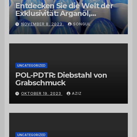
Entdecken Sie die Welt der
Exklusivität: Arganöl,
Kaktusfeigenkernöl und
NOVEMBER 8, 2023
SONGUL
Schwarzkümmelöl von
vertrauenswürdigen
Großhändlern und Anbietern
UNCATEGORIZED
POL-PDTR: Diebstahl von
Grabschmuck
OKTOBER 19, 2023
AZIZ
UNCATEGORIZED