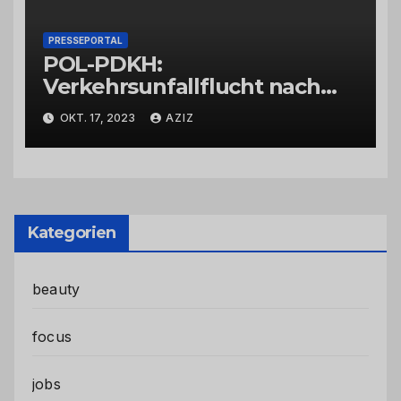
PRESSEPORTAL
POL-PDKH:
Verkehrsunfallflucht nach
Abbiegevorgang
OKT. 17, 2023
AZIZ
Kategorien
beauty
focus
jobs