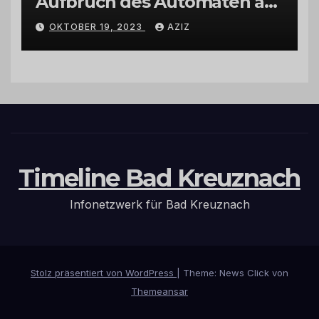
Aufbruch des Automaten am
Wohnmobilstellplatz in
OKTOBER 19, 2023
AZIZ
Hermeskeil am Labachweg
Timeline Bad Kreuznach
Infonetzwerk für Bad Kreuznach
Stolz präsentiert von WordPress
|
Theme: News Click von
Themeansar