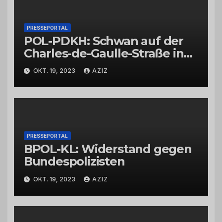
PRESSEPORTAL
POL-PDKH: Schwan auf der
Charles-de-Gaulle-Straße in
Bad Kreuznach beeinflusst
OKT. 19, 2023
AZIZ
Feierabendverkehr
PRESSEPORTAL
BPOL-KL: Widerstand gegen
Bundespolizisten
OKT. 19, 2023
AZIZ