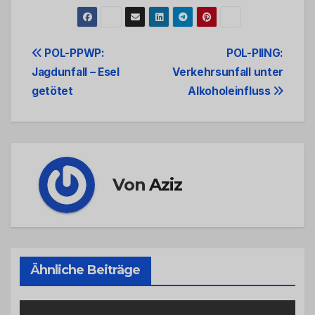
Beitrags-
POL-PPWP:
POL-PIING:
Jagdunfall – Esel
Verkehrsunfall unter
Navigation
getötet
Alkoholeinfluss
Von
Aziz
Ähnliche Beiträge