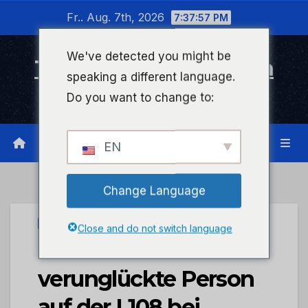
Zum
Fr.. Aug. 7th, 2026
7:37:57 PM
Inhalt
wechseln
We've detected you might be
Timeline Bad Kreuznach
speaking a different language.
Infonetzwerk für Bad Kreuznach
Do you want to change to:
EN
Change Language
PRESSEPORTAL
Close and do not switch language
POL-PDKH: Tödlich
verunglückte Person
auf der L108 bei