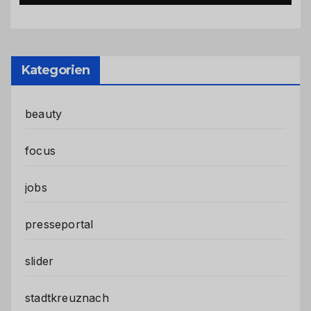
Kategorien
beauty
focus
jobs
presseportal
slider
stadtkreuznach