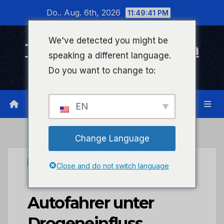
Zum
Do.. Aug. 6th, 2026
11:49:41 PM
Inhalt
wechseln
We've detected you might be
Timeline Bad Kreuznach
speaking a different language.
Infonetzwerk für Bad Kreuznach
Do you want to change to:
EN
Change Language
PRESSEPORTAL
Close and do not switch language
POL-PDKH:
Autofahrer unter
Drogeneinfluss