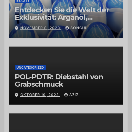
BEAUTY
Entdecken Sie die Welt der
Exklusivität: Arganöl,
Kaktusfeigenkernöl und
NOVEMBER 8, 2023
SONGUL
Schwarzkümmelöl von
vertrauenswürdigen
Großhändlern und Anbietern
UNCATEGORIZED
POL-PDTR: Diebstahl von
Grabschmuck
OKTOBER 19, 2023
AZIZ