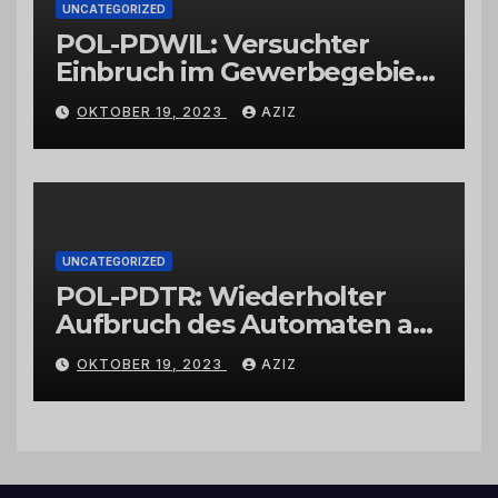
UNCATEGORIZED
POL-PDWIL: Versuchter
Einbruch im Gewerbegebiet
Wittlich
OKTOBER 19, 2023
AZIZ
UNCATEGORIZED
POL-PDTR: Wiederholter
Aufbruch des Automaten am
Wohnmobilstellplatz in
OKTOBER 19, 2023
AZIZ
Hermeskeil am Labachweg