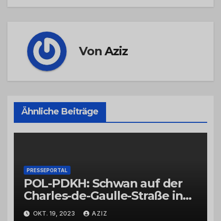
Von
Aziz
Ähnliche Beiträge
PRESSEPORTAL
POL-PDKH: Schwan auf der
Charles-de-Gaulle-Straße in
Bad Kreuznach beeinflusst
OKT. 19, 2023
AZIZ
Feierabendverkehr