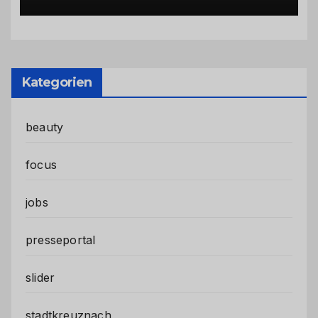
Kategorien
beauty
focus
jobs
presseportal
slider
stadtkreuznach