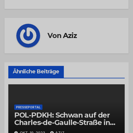
Von
Aziz
Ähnliche Beiträge
PRESSEPORTAL
POL-PDKH: Schwan auf der
Charles-de-Gaulle-Straße in
Bad Kreuznach beeinflusst
OKT. 19, 2023
AZIZ