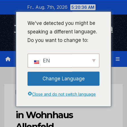
Zum
Fr.. Aug. 7th, 2026
5:20:37 AM
Inhalt
wechseln
We've detected you might be
Timeline Bad Kreuznach
speaking a different language.
Infonetzwerk für Bad Kreuznach
Do you want to change to:
EN
Change Language
PRESSEPORTAL
Close and do not switch language
POL-PDKH: Einbruch
in Wohnhaus
Allenfeld