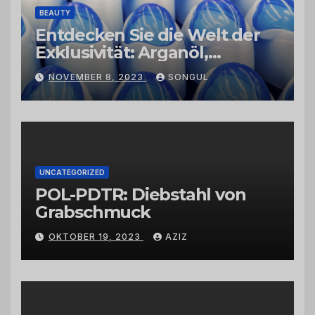
BEAUTY
Entdecken Sie die Welt der
Exklusivität: Arganöl,
Kaktusfeigenkernöl und
NOVEMBER 8, 2023
SONGUL
Schwarzkümmelöl von
vertrauenswürdigen
Großhändlern und Anbietern
UNCATEGORIZED
POL-PDTR: Diebstahl von
Grabschmuck
OKTOBER 19, 2023
AZIZ