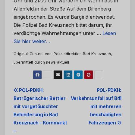
Uhr und 21:00 Uhr wurde in ein Wohnhaus in
Allenfeld in der Straße Auf dem Dillenberg
eingebrochen. Es wurde Bargeld entwendet.
Die Polizei Bad Kreuznach bittet darum, ihr
verdächtige Wahrnehmungen unter …
Lesen
Sie hier weiter…
Original-Content von: Polizeidirektion Bad Kreuznach,
übermittelt durch news aktuell
Beitrags-
POL-PDKH:
POL-PDKH:
Betrügerischer Bettler
Verkehrsunfall auf B41
Navigation
mit vorgetäuschter
mit mehreren
Behinderung in Bad
beschädigten
Kreuznach – Kornmarkt
Fahrzeugen
–