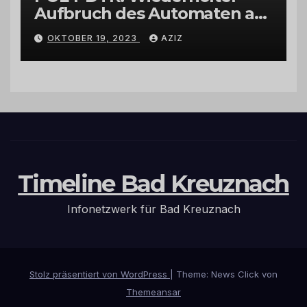
Aufbruch des Automaten am
Wohnmobilstellplatz in
OKTOBER 19, 2023
AZIZ
Hermeskeil am Labachweg
Timeline Bad Kreuznach
Infonetzwerk für Bad Kreuznach
Stolz präsentiert von WordPress
|
Theme: News Click von
Themeansar