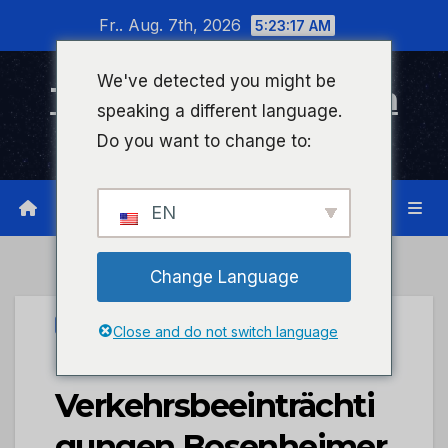
Zum
Fr.. Aug. 7th, 2026
5:23:17 AM
Inhalt
wechseln
We've detected you might be
Timeline Bad Kreuznach
speaking a different language.
Infonetzwerk für Bad Kreuznach
Do you want to change to:
EN
Change Language
PRESSEPORTAL
Close and do not switch language
POL-PDKH:
Verkehrsbeeinträchti
gungen Bosenheimer