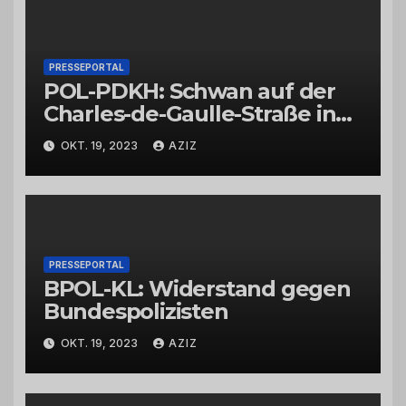
PRESSEPORTAL
POL-PDKH: Schwan auf der
Charles-de-Gaulle-Straße in
Bad Kreuznach beeinflusst
OKT. 19, 2023
AZIZ
Feierabendverkehr
PRESSEPORTAL
BPOL-KL: Widerstand gegen
Bundespolizisten
OKT. 19, 2023
AZIZ