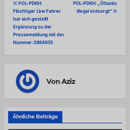
Beitrags-
POL-PDKH:
POL-PDKH: „Öltanks
Flüchtiger Lkw Fahrer
illegal entsorgt“
Navigation
hat sich gestellt
Ergänzung zu der
Pressemeldung mit der
Nummer:3884935
Von
Aziz
Ähnliche Beiträge