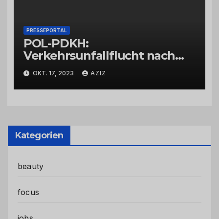
PRESSEPORTAL
POL-PDKH:
Verkehrsunfallflucht nach
Abbiegevorgang
OKT. 17, 2023
AZIZ
Kategorien
beauty
focus
jobs