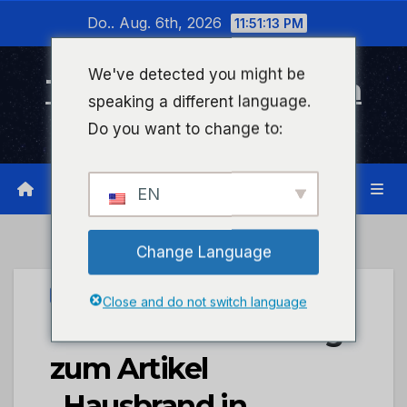
Zum
Do.. Aug. 6th, 2026
11:51:13 PM
Inhalt
wechseln
We've detected you might be
Timeline Bad Kreuznach
speaking a different language.
Infonetzwerk für Bad Kreuznach
Do you want to change to:
EN
Change Language
PRESSEPORTAL
Close and do not switch language
POL-PDKH: Nachtrag
zum Artikel
„Hausbrand in