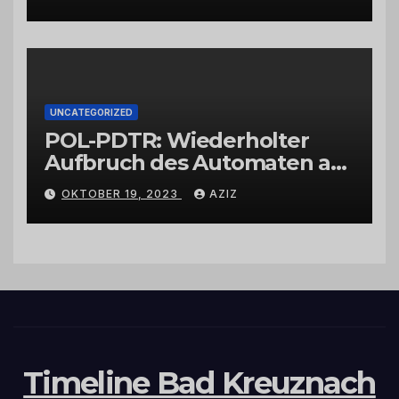
UNCATEGORIZED
POL-PDTR: Wiederholter
Aufbruch des Automaten am
Wohnmobilstellplatz in
OKTOBER 19, 2023
AZIZ
Hermeskeil am Labachweg
Timeline Bad Kreuznach