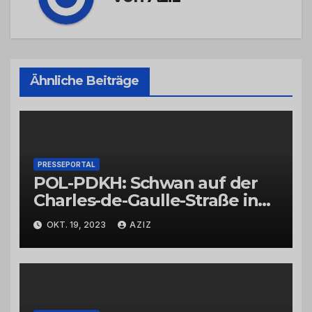
Ähnliche Beiträge
PRESSEPORTAL
POL-PDKH: Schwan auf der
Charles-de-Gaulle-Straße in
Bad Kreuznach beeinflusst
OKT. 19, 2023
AZIZ
Feierabendverkehr