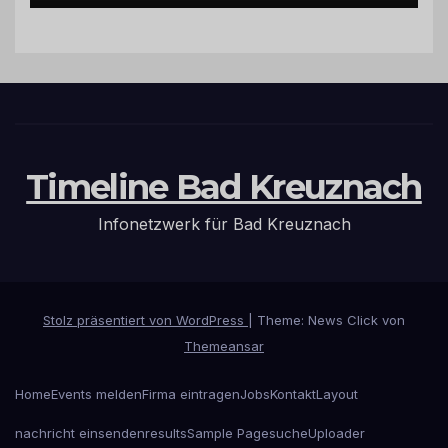
Timeline Bad Kreuznach
Infonetzwerk für Bad Kreuznach
Stolz präsentiert von WordPress
|
Theme: News Click von
Themeansar
Home
Events melden
Firma eintragen
Jobs
Kontakt
Layout
nachricht einsenden
results
Sample Page
suche
Uploader