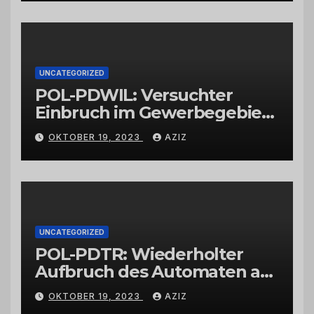
UNCATEGORIZED
POL-PDWIL: Versuchter
Einbruch im Gewerbegebiet
Wittlich
OKTOBER 19, 2023
AZIZ
UNCATEGORIZED
POL-PDTR: Wiederholter
Aufbruch des Automaten am
Wohnmobilstellplatz in
OKTOBER 19, 2023
AZIZ
Hermeskeil am Labachweg