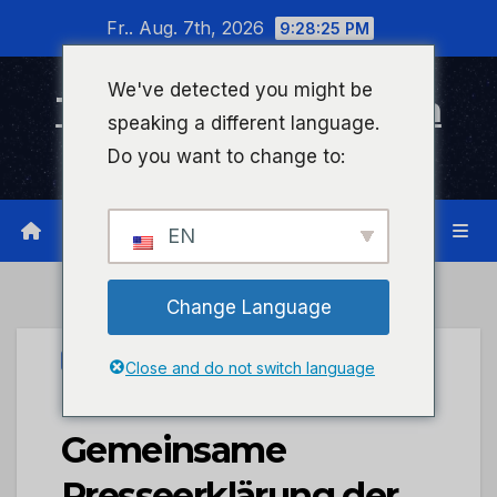
Zum
Fr.. Aug. 7th, 2026
9:28:26 PM
Inhalt
wechseln
We've detected you might be
Timeline Bad Kreuznach
speaking a different language.
Infonetzwerk für Bad Kreuznach
Do you want to change to:
EN
Change Language
PRESSEPORTAL
Close and do not switch language
POL-PDTR:
Gemeinsame
Presseerklärung der