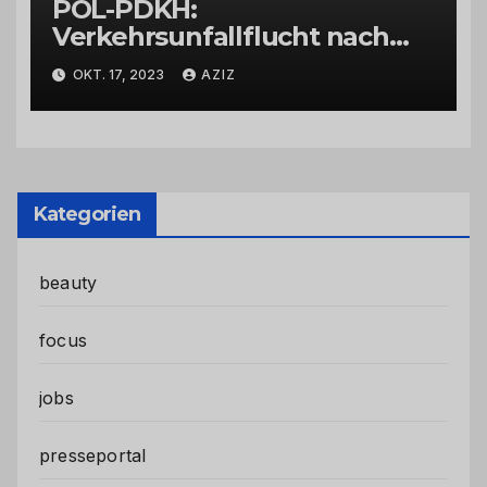
POL-PDKH:
Verkehrsunfallflucht nach
Abbiegevorgang
OKT. 17, 2023
AZIZ
Kategorien
beauty
focus
jobs
presseportal