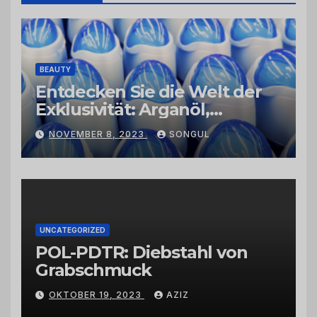
BEAUTY
Entdecken Sie die Welt der
Exklusivität: Arganöl,
Kaktusfeigenkernöl und
NOVEMBER 8, 2023
SONGUL
Schwarzkümmelöl von
vertrauenswürdigen
Großhändlern und Anbietern
UNCATEGORIZED
POL-PDTR: Diebstahl von
Grabschmuck
OKTOBER 19, 2023
AZIZ