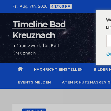
Zum
Fr.. Aug. 7th, 2026
4:17:07 PM
Inhalt
wechseln
We
Timeline Bad
la
Kreuznach
Infonetzwerk für Bad
Kreuznach
NACHRICHT EINSTELLEN
BILDER
EVENTS MELDEN
ATEMSCHUTZMASKEN G
PRESSEPORTAL