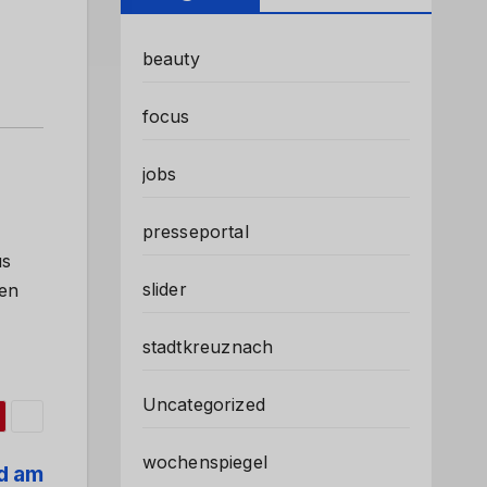
beauty
focus
jobs
presseportal
us
slider
fen
stadtkreuznach
Uncategorized
wochenspiegel
d am