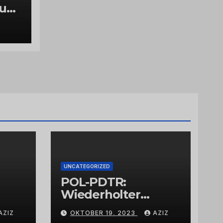
luch
g
UNCATEGORIZED
POL-PDTR:
Wiederholter
Aufbruch des
AZIZ
OKTOBER 19, 2023
AZIZ
Automaten am