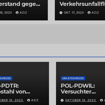
erstand gegen
Verkehrsunfallf
espolizisten
t nach
19, 2023
AZIZ
OKT. 17, 2023
AZIZ
Abbiegevorgan
GORIZED
UNCATEGORIZED
-PDTR:
POL-PDWIL:
stahl von
Versuchter
bschmuck
Einbruch im
OBER 19, 2023
AZIZ
OKTOBER 19, 2023
Gewerbegebiet