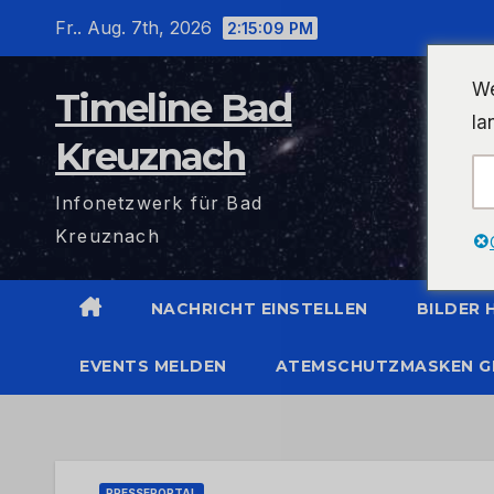
Zum
Fr.. Aug. 7th, 2026
2:15:10 PM
Inhalt
wechseln
We
Timeline Bad
la
Kreuznach
Infonetzwerk für Bad
Kreuznach
NACHRICHT EINSTELLEN
BILDER
EVENTS MELDEN
ATEMSCHUTZMASKEN G
PRESSEPORTAL