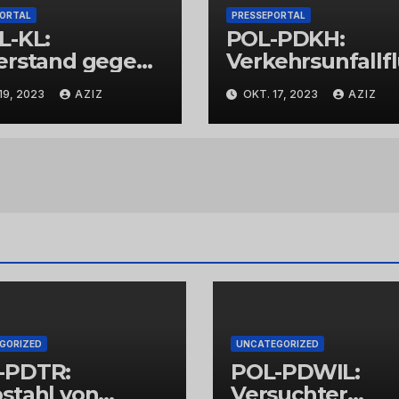
PORTAL
PRESSEPORTAL
L-KL:
POL-PDKH:
erstand gegen
Verkehrsunfallf
espolizisten
t nach
19, 2023
AZIZ
OKT. 17, 2023
AZIZ
Abbiegevorgan
GORIZED
UNCATEGORIZED
-PDTR:
POL-PDWIL:
stahl von
Versuchter