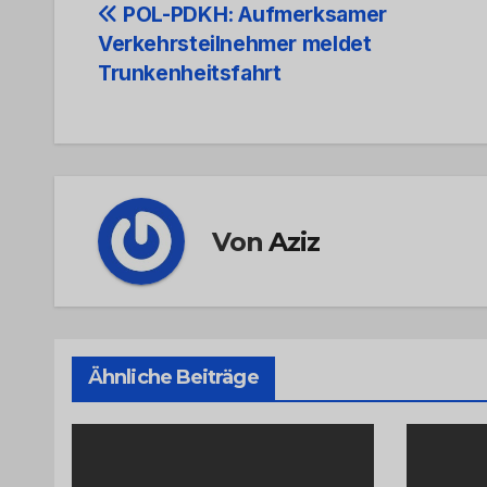
Beitrags-
POL-PDKH: Aufmerksamer
Verkehrsteilnehmer meldet
Navigation
Trunkenheitsfahrt
Von
Aziz
Ähnliche Beiträge