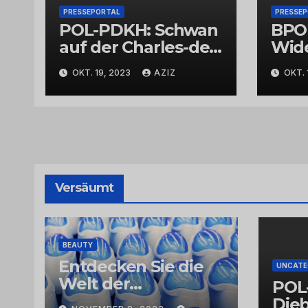
PRESSEPORTAL
PRESSE
POL-PDKH: Schwan
BPO
auf der Charles-de-
Wid
Gaulle-Straße in
Bund
OKT. 19, 2023
AZIZ
OKT. 
Bad Kreuznach
beeinflusst
Feierabendverkehr
Versäumt
BEAUTY
Entdecken Sie die
UNCATE
Welt der
POL
Exklusivität:
Dieb