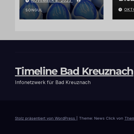
NOVEMBER 8, 2023
Arganöl,
Gra
OKT
Kaktusfeigenkernöl
SONGUL
und
Schwarzkümmelöl
von
vertrauenswürdige
n Großhändlern
und Anbietern
Timeline Bad Kreuznach
Infonetzwerk für Bad Kreuznach
Stolz präsentiert von WordPress
|
Theme: News Click von
Them