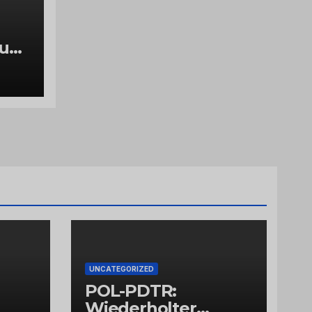
luch
g
UNCATEGORIZED
POL-PDTR:
Wiederholter