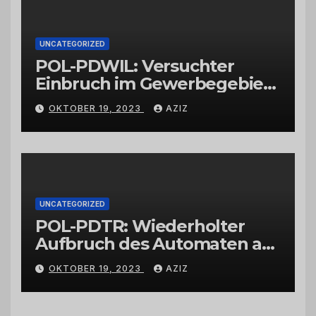
UNCATEGORIZED
POL-PDWIL: Versuchter
Einbruch im Gewerbegebiet
Wittlich
OKTOBER 19, 2023
AZIZ
UNCATEGORIZED
POL-PDTR: Wiederholter
Aufbruch des Automaten am
Wohnmobilstellplatz in
OKTOBER 19, 2023
AZIZ
Hermeskeil am Labachweg