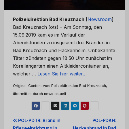
Polizeidirektion Bad Kreuznach
[
Newsroom
]
Bad Kreuznach (ots) – Am Sonntag, den
15.09.2019 kam es im Verlauf der
Abendstunden zu insgesamt drei Bränden in
Bad Kreuznach und Hackenheim. Unbekannte
Täter zündeten gegen 18:50 Uhr zunächst im
Korellengarten einen Altkleidercontainer an,
welcher …
Lesen Sie hier weiter…
Original-Content von: Polizeidirektion Bad Kreuznach,
übermittelt durch news aktuell
Beitrags-
POL-PDTR: Brand in
POL-PDKH:
Pflegeeinrichtung in
Heckenbrand in Bad