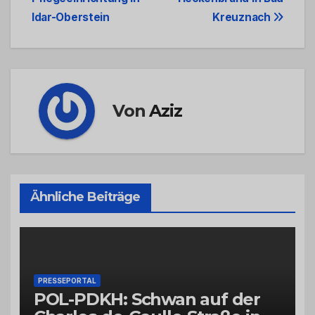
Navigation
Idar-Oberstein
Kreuznach
Von
Aziz
Ähnliche Beiträge
PRESSEPORTAL
POL-PDKH: Schwan auf der