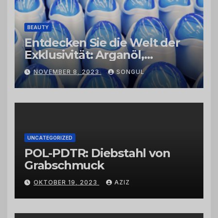
BEAUTY
Entdecken Sie die Welt der
Exklusivität: Arganöl,
Kaktusfeigenkernöl und
NOVEMBER 8, 2023
SONGUL
Schwarzkümmelöl von
vertrauenswürdigen
Großhändlern und Anbietern
UNCATEGORIZED
POL-PDTR: Diebstahl von
Grabschmuck
OKTOBER 19, 2023
AZIZ