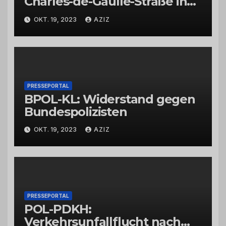
Charles-de-Gaulle-Straße in
Bad Kreuznach beeinflusst
OKT. 19, 2023
AZIZ
Feierabendverkehr
PRESSEPORTAL
BPOL-KL: Widerstand gegen
Bundespolizisten
OKT. 19, 2023
AZIZ
PRESSEPORTAL
POL-PDKH:
Verkehrsunfallflucht nach