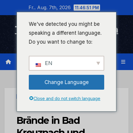
Zum
Fr.. Aug. 7th, 2026
11:46:51 PM
Inhalt
wechseln
We've detected you might be
Timeline Bad Kreuznach
speaking a different language.
Infonetzwerk für Bad Kreuznach
Do you want to change to:
EN
Change Language
PRESSEPORTAL
Close and do not switch language
POL-PDKH: Mehrere
Brände in Bad
Kreuznach und