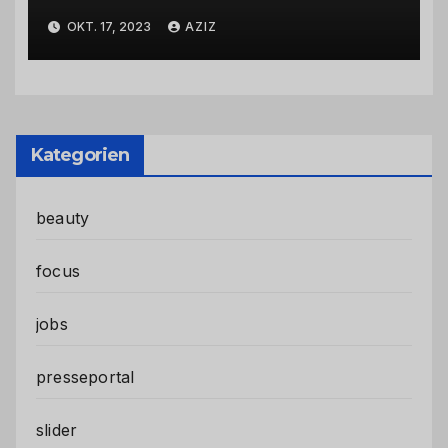
Abbiegevorgang
OKT. 17, 2023
AZIZ
Kategorien
beauty
focus
jobs
presseportal
slider