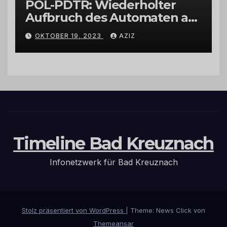
POL-PDTR: Wiederholter
Aufbruch des Automaten am
Wohnmobilstellplatz in
OKTOBER 19, 2023
AZIZ
Hermeskeil am Labachweg
Timeline Bad Kreuznach
Infonetzwerk für Bad Kreuznach
Stolz präsentiert von WordPress
|
Theme: News Click von
Themeansar