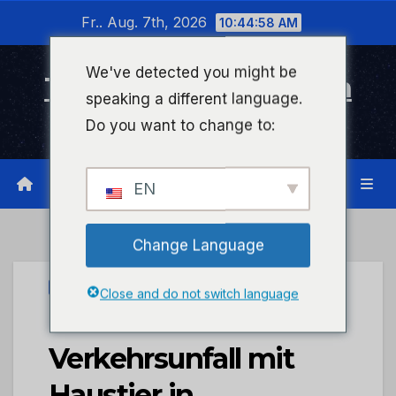
Zum
Fr.. Aug. 7th, 2026
10:44:59 AM
Inhalt
wechseln
We've detected you might be
Timeline Bad Kreuznach
speaking a different language.
Infonetzwerk für Bad Kreuznach
Do you want to change to:
EN
Change Language
PRESSEPORTAL
Close and do not switch language
POL-PDKH:
Verkehrsunfall mit
Haustier in