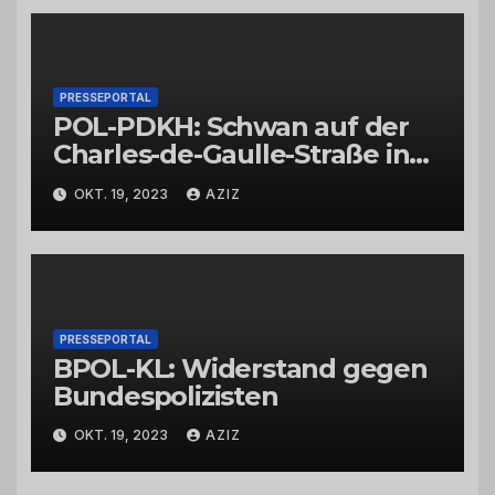
PRESSEPORTAL
POL-PDKH: Schwan auf der
Charles-de-Gaulle-Straße in
Bad Kreuznach beeinflusst
OKT. 19, 2023
AZIZ
Feierabendverkehr
PRESSEPORTAL
BPOL-KL: Widerstand gegen
Bundespolizisten
OKT. 19, 2023
AZIZ