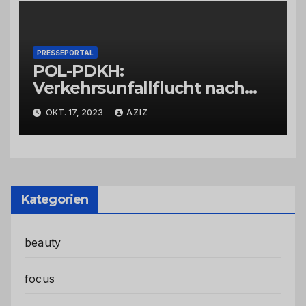
PRESSEPORTAL
POL-PDKH:
Verkehrsunfallflucht nach
Abbiegevorgang
OKT. 17, 2023
AZIZ
Kategorien
beauty
focus