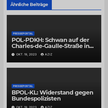
Ähnliche Beiträge
PRESSEPORTAL
POL-PDKH: Schwan auf der
Charles-de-Gaulle-Straße in
Bad Kreuznach beeinflusst
OKT. 19, 2023
AZIZ
Feierabendverkehr
PRESSEPORTAL
BPOL-KL: Widerstand gegen
Bundespolizisten
OKT. 19, 2023
AZIZ