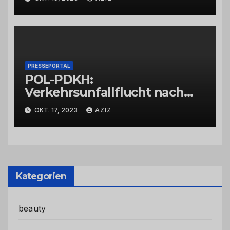
PRESSEPORTAL
POL-PDKH:
Verkehrsunfallflucht nach
Abbiegevorgang
OKT. 17, 2023
AZIZ
Kategorien
beauty