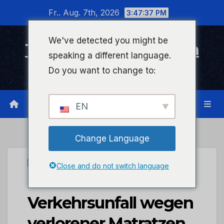
Zum
Fr.. Aug. 7th, 2026
3:47:38 PM
Inhalt
wechseln
We've detected you might be
Timeline Bad Kreuznach
speaking a different language.
Infonetzwerk für Bad Kreuznach
Do you want to change to:
EN
Change Language
PRESSEPORTAL
Close and do not switch language
POL-PDKH:
Verkehrsunfall wegen
verlorener Matratzen