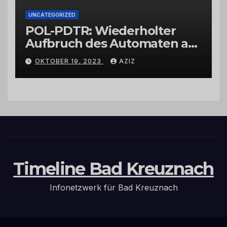
UNCATEGORIZED
POL-PDTR: Wiederholter
Aufbruch des Automaten am
Wohnmobilstellplatz in
OKTOBER 19, 2023
AZIZ
Hermeskeil am Labachweg
Timeline Bad Kreuznach
Infonetzwerk für Bad Kreuznach