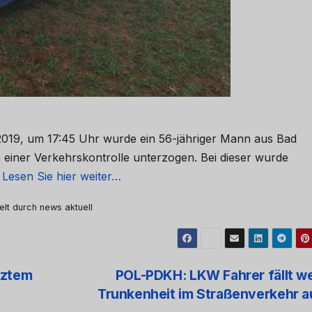
.2019, um 17:45 Uhr wurde ein 56-jähriger Mann aus Bad
 einer Verkehrskontrolle unterzogen. Bei dieser wurde
…
Lesen Sie hier weiter…
elt durch news aktuell
tztem
POL-PDKH: LKW Fahrer fällt w
Trunkenheit im Straßenverkehr 