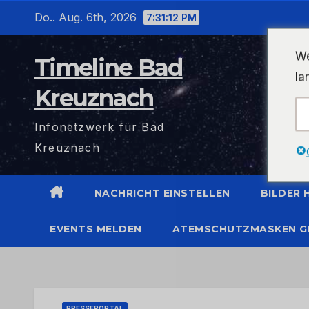
Zum
Do.. Aug. 6th, 2026
7:31:13 PM
Inhalt
wechseln
We
Timeline Bad
la
Kreuznach
Infonetzwerk für Bad
Kreuznach
NACHRICHT EINSTELLEN
BILDER
EVENTS MELDEN
ATEMSCHUTZMASKEN G
PRESSEPORTAL