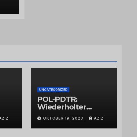
g
UNCATEGORIZED
POL-PDTR:
Wiederholter
Aufbruch des
AZIZ
OKTOBER 19, 2023
AZIZ
Automaten am
Wohnmobilstellplat