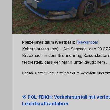
Polizeipräsidium Westpfalz
[
Newsroom
]
Kaiserslautern (ots) – Am Samstag, den 20.07
Kreuznach in dem Brunnenring, Kaiserslautern
festgestellt, dass der Mann unter deutlichem 
Original-Content von: Polizeipräsidium Westpfalz, übermitt
Beitrags-
POL-PDKH: Verkehrsunfall mit verle
Leichtkraftradfahrer
Navigation