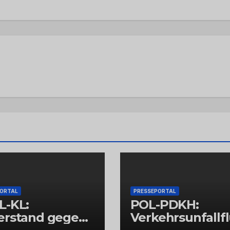
PORTAL
PRESSEPORTAL
L-KL:
POL-PDKH:
erstand gegen
Verkehrsunfallf