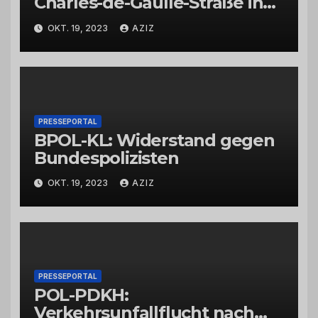
Charles-de-Gaulle-Straße in
Bad Kreuznach beeinflusst
OKT. 19, 2023
AZIZ
Feierabendverkehr
PRESSEPORTAL
BPOL-KL: Widerstand gegen
Bundespolizisten
OKT. 19, 2023
AZIZ
PRESSEPORTAL
POL-PDKH:
Verkehrsunfallflucht nach