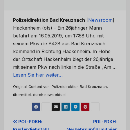
Polizeidirektion Bad Kreuznach
[
Newsroom
]
Hackenheim (ots) – Ein 26jähriger Mann
befährt am 16.05.2019, um 17:58 Uhr, mit
seinem Pkw die B428 aus Bad Kreuznach
kommend in Richtung Hackenheim. In Höhe
der Ortschaft Hackenheim biegt der 26jährige
mit seinem Pkw nach links in die Straße „Am …
Lesen Sie hier weiter…
Original-Content von: Polizeidirektion Bad Kreuznach,
übermittelt durch news aktuell
Beitrags-
POL-PDKH:
POL-PDKH:
Kupferdiebstahl
Verkehrsunfall mit vier