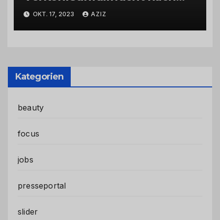
Abbiegevorgang
OKT. 17, 2023
AZIZ
Kategorien
beauty
focus
jobs
presseportal
slider