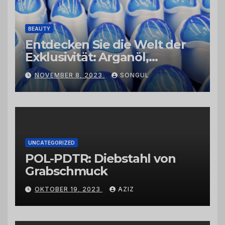
BEAUTY
Entdecken Sie die Welt der
Exklusivität: Arganöl,
Kaktusfeigenkernöl und
NOVEMBER 8, 2023
SONGUL
Schwarzkümmelöl von
vertrauenswürdigen
Großhändlern und Anbietern
UNCATEGORIZED
POL-PDTR: Diebstahl von
Grabschmuck
OKTOBER 19, 2023
AZIZ