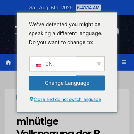
Zum
Sa.. Aug. 8th, 2026
6:41:15 AM
Inhalt
wechseln
We've detected you might be
Timeline Bad Kreuznach
speaking a different language.
Infonetzwerk für Bad Kreuznach
Do you want to change to:
EN
Change Language
PRESSEPORTAL
Close and do not switch language
POL-PDKH: 30-
minütige
Vollsperrung der B