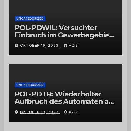
UNCATEGORIZED
POL-PDWIL: Versuchter
Einbruch im Gewerbegebiet
Wittlich
OKTOBER 19, 2023
AZIZ
UNCATEGORIZED
POL-PDTR: Wiederholter
Aufbruch des Automaten am
Wohnmobilstellplatz in
OKTOBER 19, 2023
AZIZ
Hermeskeil am Labachweg