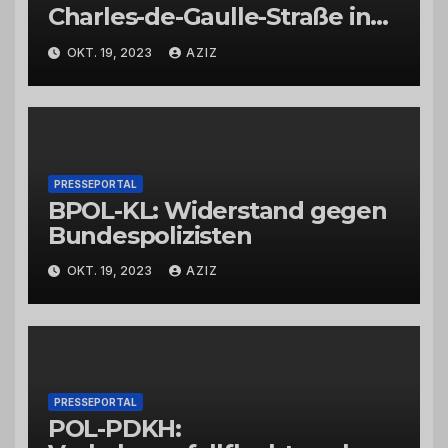
Charles-de-Gaulle-Straße in
Bad Kreuznach beeinflusst
OKT. 19, 2023
AZIZ
Feierabendverkehr
PRESSEPORTAL
BPOL-KL: Widerstand gegen
Bundespolizisten
OKT. 19, 2023
AZIZ
PRESSEPORTAL
POL-PDKH: