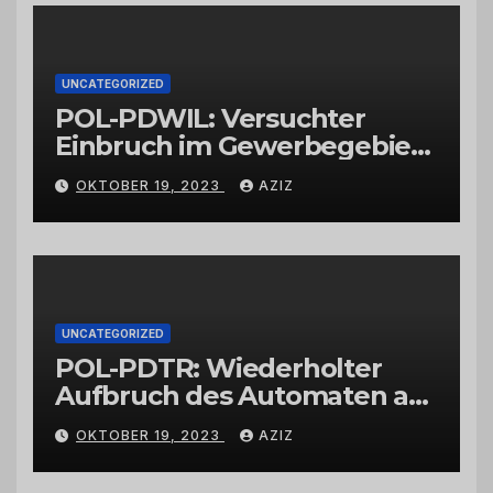
UNCATEGORIZED
POL-PDWIL: Versuchter
Einbruch im Gewerbegebiet
Wittlich
OKTOBER 19, 2023
AZIZ
UNCATEGORIZED
POL-PDTR: Wiederholter
Aufbruch des Automaten am
Wohnmobilstellplatz in
OKTOBER 19, 2023
AZIZ
Hermeskeil am Labachweg