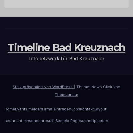
Timeline Bad Kreuznach
Infonetzwerk für Bad Kreuznach
Stolz präsentiert von WordPress
|
Theme: News Click von
Themeansar
Home
Events melden
Firma eintragen
Jobs
Kontakt
Layout
nachricht einsenden
results
Sample Page
suche
Uploader