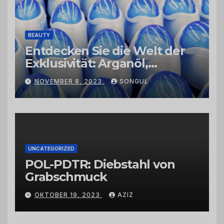
BEAUTY
Entdecken Sie die Welt der
Exklusivität: Arganöl,
Kaktusfeigenkernöl und
NOVEMBER 8, 2023
SONGUL
Schwarzkümmelöl von
vertrauenswürdigen
Großhändlern und Anbietern
UNCATEGORIZED
POL-PDTR: Diebstahl von
Grabschmuck
OKTOBER 19, 2023
AZIZ