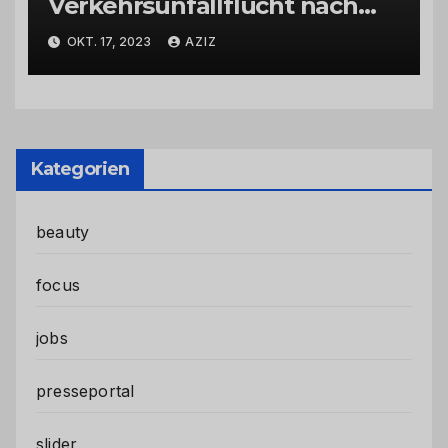
Verkehrsunfallflucht nach
Abbiegevorgang
OKT. 17, 2023
AZIZ
Kategorien
beauty
focus
jobs
presseportal
slider