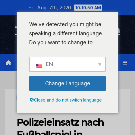
Zum
Fr.. Aug. 7th, 2026
10:20:00 AM
Inhalt
wechseln
We've detected you might be
Timeline Bad Kreuznach
speaking a different language.
Infonetzwerk für Bad Kreuznach
Do you want to change to:
EN
Change Language
PRESSEPORTAL
Close and do not switch language
POL-PDTR:
Polizeieinsatz nach
Fußballspiel in