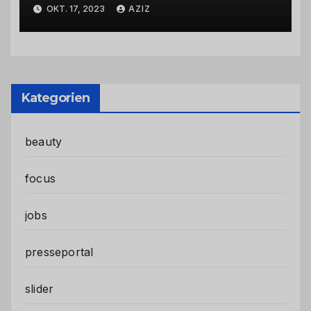
Abbiegevorgang
OKT. 17, 2023
AZIZ
Kategorien
beauty
focus
jobs
presseportal
slider