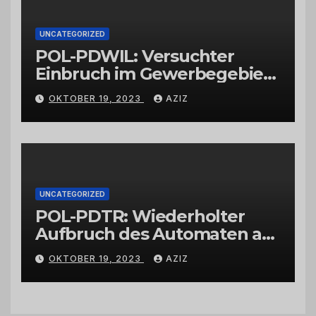
UNCATEGORIZED
POL-PDWIL: Versuchter
Einbruch im Gewerbegebiet
Wittlich
OKTOBER 19, 2023
AZIZ
UNCATEGORIZED
POL-PDTR: Wiederholter
Aufbruch des Automaten am
Wohnmobilstellplatz in
OKTOBER 19, 2023
AZIZ
Hermeskeil am Labachweg