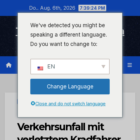
Zum
Do.. Aug. 6th, 2026
7:39:25 PM
Inhalt
wechseln
We've detected you might be
Timeline Bad Kreuznach
speaking a different language.
Infonetzwerk für Bad Kreuznach
Do you want to change to:
EN
Change Language
PRESSEPORTAL
Close and do not switch language
POL-PDKH:
Verkehrsunfall mit
verletztem Kradfahrer