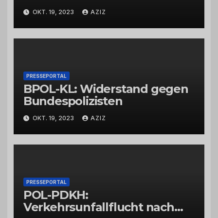
Bad Kreuznach beeinflusst
OKT. 19, 2023
AZIZ
Feierabendverkehr
PRESSEPORTAL
BPOL-KL: Widerstand gegen
Bundespolizisten
OKT. 19, 2023
AZIZ
PRESSEPORTAL
POL-PDKH:
Verkehrsunfallflucht nach