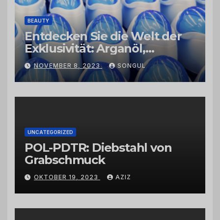
BEAUTY
Entdecken Sie die Welt der
Exklusivität: Arganöl,
Kaktusfeigenkernöl und
NOVEMBER 8, 2023
SONGUL
Schwarzkümmelöl von
vertrauenswürdigen
Großhändlern und Anbietern
UNCATEGORIZED
POL-PDTR: Diebstahl von
Grabschmuck
OKTOBER 19, 2023
AZIZ