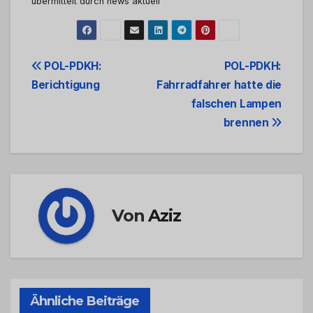
übermittelt durch news aktuell
Beitrags-
POL-PDKH:
POL-PDKH:
Berichtigung
Fahrradfahrer hatte die
Navigation
falschen Lampen
brennen
Von
Aziz
Ähnliche Beiträge