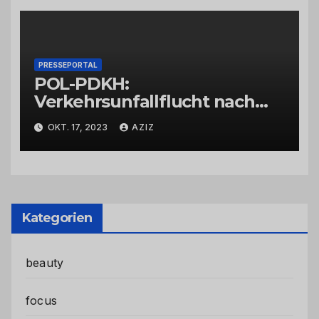
PRESSEPORTAL
POL-PDKH:
Verkehrsunfallflucht nach
Abbiegevorgang
OKT. 17, 2023
AZIZ
Kategorien
beauty
focus