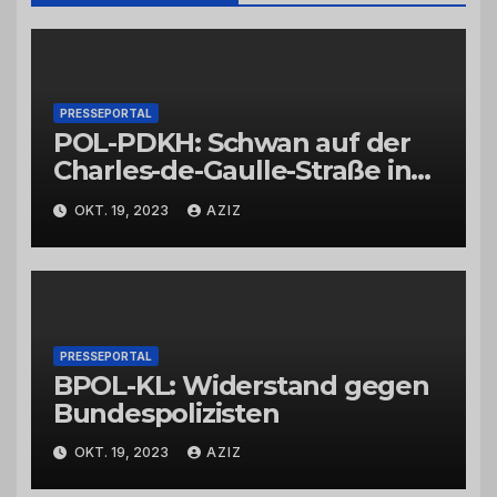
PRESSEPORTAL
POL-PDKH: Schwan auf der
Charles-de-Gaulle-Straße in
Bad Kreuznach beeinflusst
OKT. 19, 2023
AZIZ
Feierabendverkehr
PRESSEPORTAL
BPOL-KL: Widerstand gegen
Bundespolizisten
OKT. 19, 2023
AZIZ