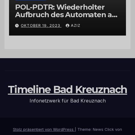
POL-PDTR: Wiederholter
Aufbruch des Automaten am
Wohnmobilstellplatz in
OKTOBER 19, 2023
AZIZ
Hermeskeil am Labachweg
Timeline Bad Kreuznach
Infonetzwerk für Bad Kreuznach
Stolz präsentiert von WordPress
|
Theme: News Click von