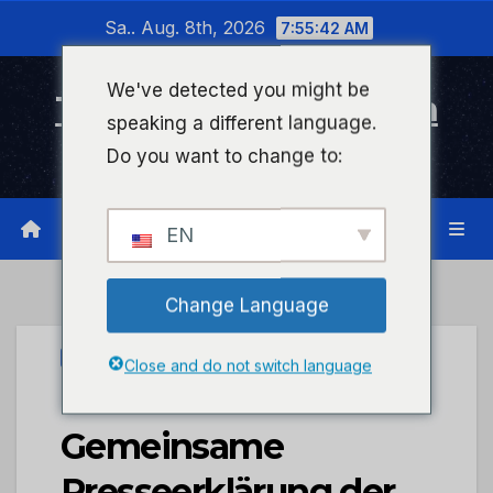
Zum
Sa.. Aug. 8th, 2026
7:55:43 AM
Inhalt
wechseln
We've detected you might be
Timeline Bad Kreuznach
speaking a different language.
Infonetzwerk für Bad Kreuznach
Do you want to change to:
EN
Change Language
PRESSEPORTAL
Close and do not switch language
POL-PDKH:
Gemeinsame
Presseerklärung der