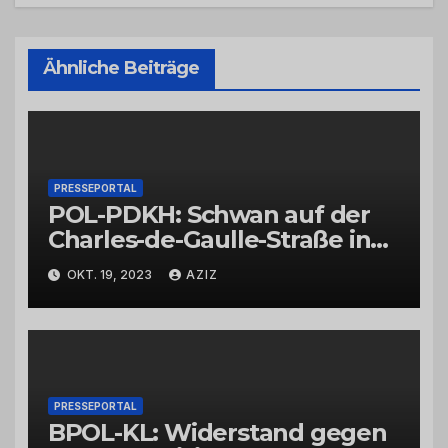
Ähnliche Beiträge
PRESSEPORTAL
POL-PDKH: Schwan auf der
Charles-de-Gaulle-Straße in
Bad Kreuznach beeinflusst
OKT. 19, 2023
AZIZ
Feierabendverkehr
PRESSEPORTAL
BPOL-KL: Widerstand gegen