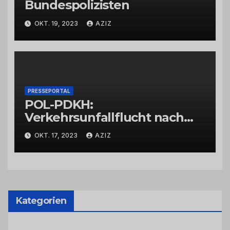
Bundespolizisten
OKT. 19, 2023
AZIZ
PRESSEPORTAL
POL-PDKH:
Verkehrsunfallflucht nach
Abbiegevorgang
OKT. 17, 2023
AZIZ
Kategorien