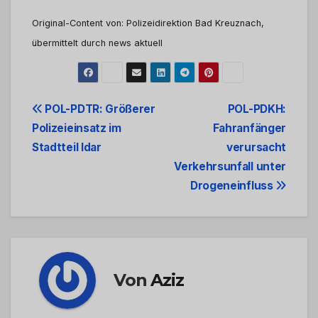
Original-Content von: Polizeidirektion Bad Kreuznach,
übermittelt durch news aktuell
Beitrags-
POL-PDTR: Größerer
POL-PDKH:
Polizeieinsatz im
Fahranfänger
Navigation
Stadtteil Idar
verursacht
Verkehrsunfall unter
Drogeneinfluss
Von
Aziz