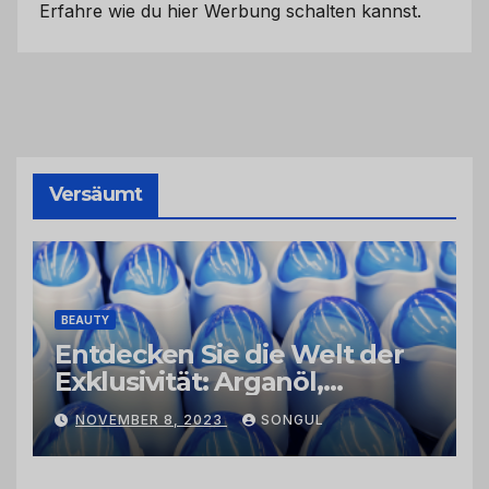
Erfahre wie du hier Werbung schalten kannst.
Versäumt
BEAUTY
Entdecken Sie die Welt der
Exklusivität: Arganöl,
Kaktusfeigenkernöl und
NOVEMBER 8, 2023
SONGUL
Schwarzkümmelöl von
vertrauenswürdigen