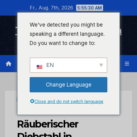
Zum
Fr.. Aug. 7th, 2026
5:55:30 AM
Inhalt
wechseln
We've detected you might be
Timeline Bad Kreuznach
speaking a different language.
Infonetzwerk für Bad Kreuznach
Do you want to change to:
EN
Change Language
PRESSEPORTAL
Close and do not switch language
POL-PDKH:
Räuberischer
Diebstahl in