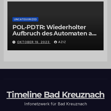
UNCATEGORIZED
POL-PDTR: Wiederholter
Aufbruch des Automaten am
Wohnmobilstellplatz in
OKTOBER 19, 2023
AZIZ
Hermeskeil am Labachweg
Timeline Bad Kreuznach
Infonetzwerk für Bad Kreuznach