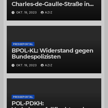
Charles-de-Gaulle-Straße in
Bad Kreuznach beeinflusst
OKT. 19, 2023
AZIZ
Feierabendverkehr
PRESSEPORTAL
BPOL-KL: Widerstand gegen
Bundespolizisten
OKT. 19, 2023
AZIZ
PRESSEPORTAL
POL-PDKH: