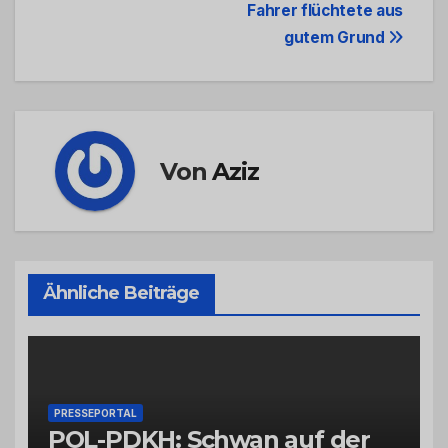
Navigation
Fahrer flüchtete aus
gutem Grund
Von
Aziz
Ähnliche Beiträge
PRESSEPORTAL
POL-PDKH: Schwan auf der