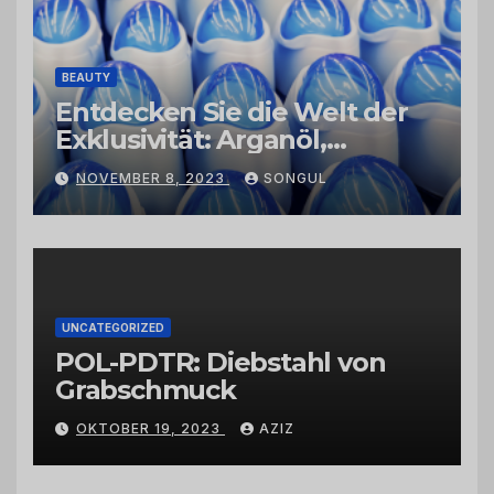
BEAUTY
Entdecken Sie die Welt der
Exklusivität: Arganöl,
Kaktusfeigenkernöl und
NOVEMBER 8, 2023
SONGUL
Schwarzkümmelöl von
vertrauenswürdigen
Großhändlern und Anbietern
UNCATEGORIZED
POL-PDTR: Diebstahl von
Grabschmuck
OKTOBER 19, 2023
AZIZ