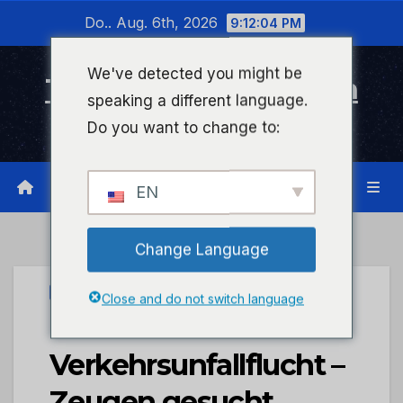
Zum
Do.. Aug. 6th, 2026
9:12:04 PM
Inhalt
wechseln
We've detected you might be
Timeline Bad Kreuznach
speaking a different language.
Infonetzwerk für Bad Kreuznach
Do you want to change to:
EN
Change Language
PRESSEPORTAL
Close and do not switch language
POL-PDKH:
Verkehrsunfallflucht –
Zeugen gesucht