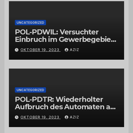
UNCATEGORIZED
POL-PDWIL: Versuchter
Einbruch im Gewerbegebiet
Wittlich
OKTOBER 19, 2023
AZIZ
UNCATEGORIZED
POL-PDTR: Wiederholter
Aufbruch des Automaten am
Wohnmobilstellplatz in
OKTOBER 19, 2023
AZIZ
Hermeskeil am Labachweg