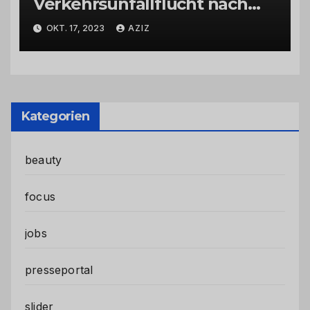
Verkehrsunfallflucht nach
Abbiegevorgang
OKT. 17, 2023
AZIZ
Kategorien
beauty
focus
jobs
presseportal
slider