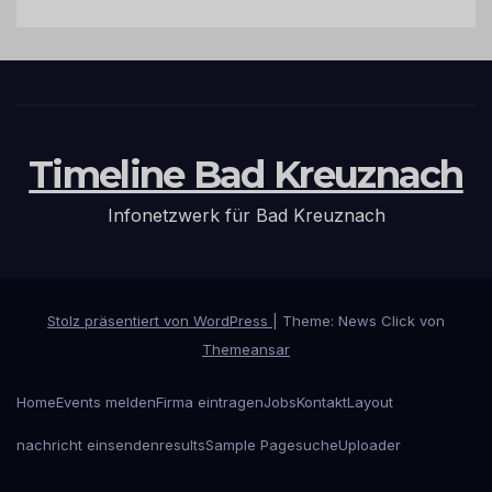
Timeline Bad Kreuznach
Infonetzwerk für Bad Kreuznach
Stolz präsentiert von WordPress
|
Theme: News Click von
Themeansar
Home
Events melden
Firma eintragen
Jobs
Kontakt
Layout
nachricht einsenden
results
Sample Page
suche
Uploader