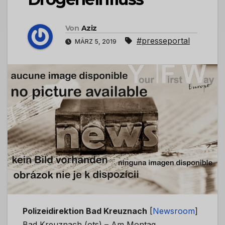
Von
Aziz
#presseportal
MÄRZ 5, 2019
Polizeidirektion Bad Kreuznach
[
Newsroom
]
Bad Kreuznach (ots) – Am Montag,