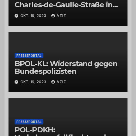
Charles-de-Gaulle-Straße in
Bad Kreuznach beeinflusst
OKT. 19, 2023
AZIZ
Feierabendverkehr
PRESSEPORTAL
BPOL-KL: Widerstand gegen
Bundespolizisten
OKT. 19, 2023
AZIZ
PRESSEPORTAL
POL-PDKH: