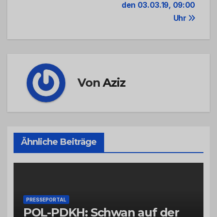
den 03.03.19, 09:00
Uhr
Von
Aziz
Ähnliche Beiträge
PRESSEPORTAL
POL-PDKH: Schwan auf der