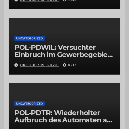
UNCATEGORIZED
POL-PDWIL: Versuchter
Einbruch im Gewerbegebiet
Wittlich
OKTOBER 19, 2023
AZIZ
UNCATEGORIZED
POL-PDTR: Wiederholter
Aufbruch des Automaten am
Wohnmobilstellplatz in