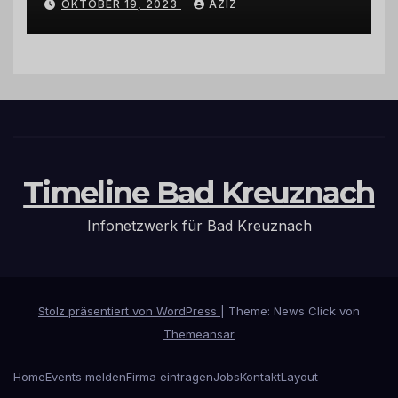
OKTOBER 19, 2023
AZIZ
Hermeskeil am Labachweg
Timeline Bad Kreuznach
Infonetzwerk für Bad Kreuznach
Stolz präsentiert von WordPress
|
Theme: News Click von
Themeansar
Home
Events melden
Firma eintragen
Jobs
Kontakt
Layout