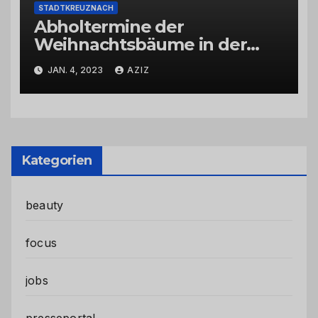
STADTKREUZNACH
Abholtermine der
Weihnachtsbäume in der
Kernstadt und in den
JAN. 4, 2023
AZIZ
Stadtteilen
Kategorien
beauty
focus
jobs