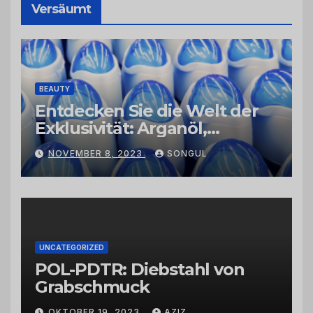
Versäumt
BEAUTY
Entdecken Sie die Welt der
Exklusivität: Arganöl,
Kaktusfeigenkernöl und
NOVEMBER 8, 2023
SONGUL
Schwarzkümmelöl von
vertrauenswürdigen
Großhändlern und Anbietern
UNCATEGORIZED
POL-PDTR: Diebstahl von
Grabschmuck
OKTOBER 19, 2023
AZIZ