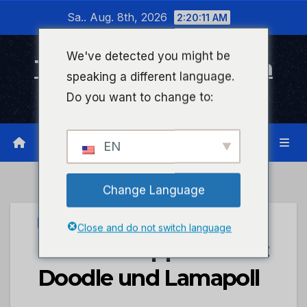
Zum
Sa.. Aug. 8th, 2026
2:20:11 AM
Inhalt
wechseln
We've detected you might be
Timeline Bad Kreuznach
speaking a different language.
Infonetzwerk für Bad Kreuznach
Do you want to change to:
EN
Change Language
STADTKREUZNACH
Close and do not switch language
PC-Praxistipps – Tools:
Doodle und Lamapoll