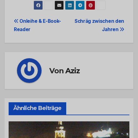
Beitrags-
Onleihe & E-Book-
Schräg zwischen den
Reader
Jahren
Navigation
Von
Aziz
Ähnliche Beiträge