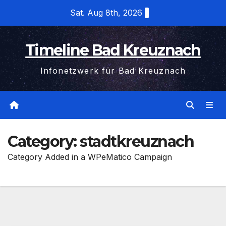
Skip
Sat. Aug 8th, 2026
to
content
Timeline Bad Kreuznach
Infonetzwerk für Bad Kreuznach
Category:
stadtkreuznach
Category Added in a WPeMatico Campaign