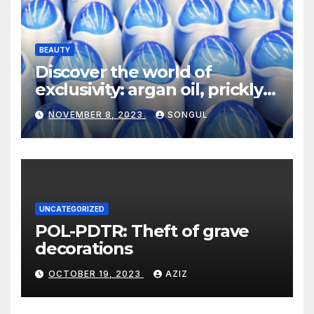
BEAUTY
Discover the world of
exclusivity: argan oil, prickly
pear seed oil and black
NOVEMBER 8, 2023
SONGUL
cumin seed oil from trusted
wholesalers and suppliers
UNCATEGORIZED
POL-PDTR: Theft of grave
decorations
OCTOBER 19, 2023
AZIZ