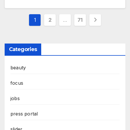
Posts
1
2
…
71
pagination
Categories
beauty
focus
jobs
press portal
slider