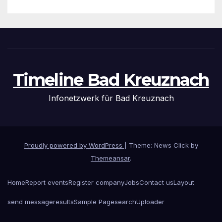
Timeline Bad Kreuznach
Infonetzwerk für Bad Kreuznach
Proudly powered by WordPress
|
Theme: News Click by
Themeansar
.
Home
Report events
Register company
Jobs
Contact us
Layout
send message
results
Sample Page
search
Uploader