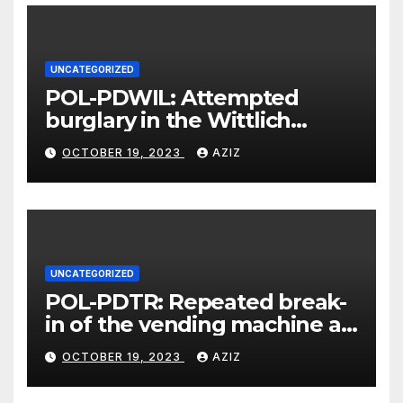
UNCATEGORIZED
POL-PDWIL: Attempted
burglary in the Wittlich
industrial estate
OCTOBER 19, 2023
AZIZ
UNCATEGORIZED
POL-PDTR: Repeated break-
in of the vending machine at
the motorhome parking lot
OCTOBER 19, 2023
AZIZ
in Hermeskeil on Labachweg